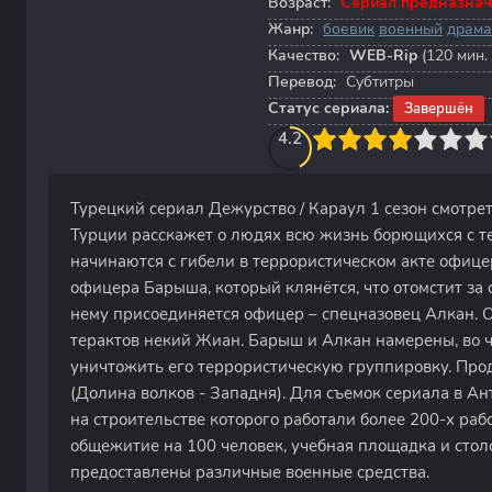
Возраст:
Сериал предназнач
Жанр:
боевик
военный
драма
Качество:
WEB-Rip
(120 мин. 
Перевод:
Субтитры
Статус сериала:
Завершён
40
1
2
3
4.2
4
5
6
7
8
9
10
Турецкий сериал Дежурство / Караул 1 сезон смотрет
Турции расскажет о людях всю жизнь борющихся с т
начинаются с гибели в террористическом акте офице
офицера Барыша, который клянётся, что отомстит за 
нему присоединяется офицер – спецназовец Алкан. О
терактов некий Жиан. Барыш и Алкан намерены, во чт
уничтожить его террористическую группировку. Пр
(Долина волков - Западня). Для съемок сериала в А
на строительстве которого работали более 200-х раб
общежитие на 100 человек, учебная площадка и стол
предоставлены различные военные средства.