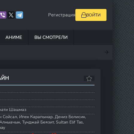
Регистрация
ВОЙТИ
АНИМЕ
ВЫ СМОТРЕЛИ
.5
7
10
7.8
АЙН
жати Шашмаз
н Сойсал
,
Ипек Карапынар
,
Дениз Болисик
,
Алныачык
,
Тунджай Беязит
,
Sultan Elif Tas
,
bay