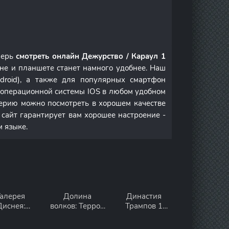
перь
смотреть онлайн Дежурство / Караул 1
не и планшете станет намного удобнее. Наш
droid), а также для популярных смартфон
м операционной системы IOS в любом удобном
ерию можно посмотреть в хорошем качестве
 сайт гарантирует вам хорошее настроение -
м языке.
Галерея
Долина
Династия
Диснея:
волков: Террор
Трампов 1
вездные
1 сезон
сезон
войны: