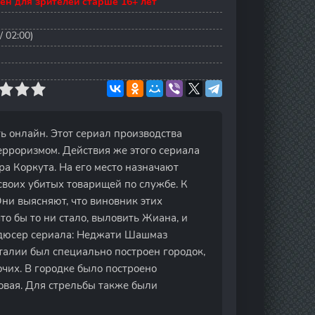
ен для зрителей старше 16+ лет
/ 02:00)
ь онлайн. Этот сериал производства
ерроризмом. Действия же этого сериала
ра Коркута. На его место назначают
своих убитых товарищей по службе. К
ни выясняют, что виновник этих
о бы то ни стало, выловить Жиана, и
одюсер сериала: Неджати Шашмаз
нталии был специально построен городок,
очих. В городке было построено
овая. Для стрельбы также были