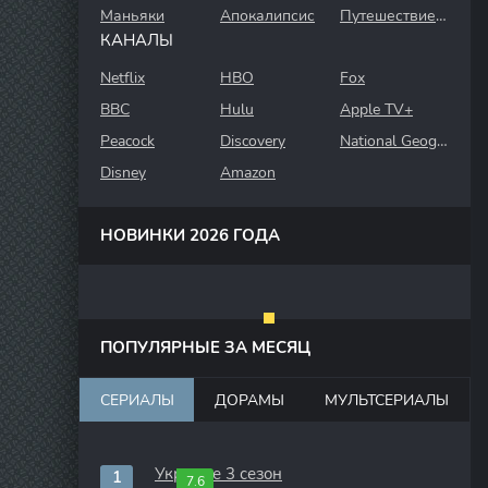
Маньяки
Апокалипсис
Путешествие во времени
КАНАЛЫ
Netflix
HBO
Fox
BBC
Hulu
Apple TV+
Peacock
Discovery
National Geographic
Disney
Amazon
НОВИНКИ 2026 ГОДА
ПОПУЛЯРНЫЕ ЗА МЕСЯЦ
СЕРИАЛЫ
ДОРАМЫ
МУЛЬТСЕРИАЛЫ
Укрытие 3 сезон
7.6