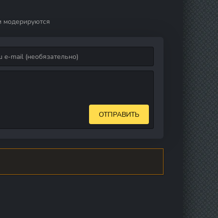
далорец 3
сезон
и модерируются
ОТПРАВИТЬ