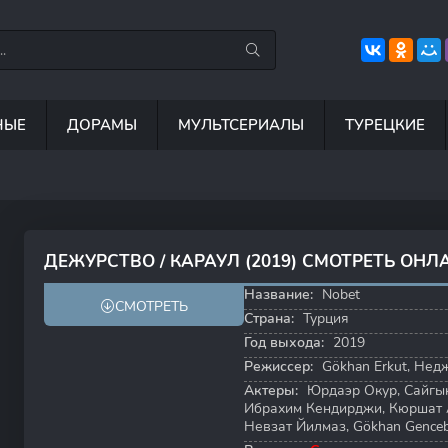
НЫЕ
ДОРАМЫ
МУЛЬТСЕРИАЛЫ
ТУРЕЦКИЕ
6.3
8.8
6.7
8
ДЕЖУРСТВО / КАРАУЛ (2019) СМОТРЕТЬ ОНЛ
6.0
Название:
Nobet
СМОТРЕТЬ
Страна:
Турция
Год выхода:
2019
Режиссер:
Gökhan Erkut
,
Нед
Актеры:
Юрдаэр Окур
,
Сайгы
Ибрахим Кендирджи
,
Кюршат 
Невзат Йилмаз
,
Gökhan Gence