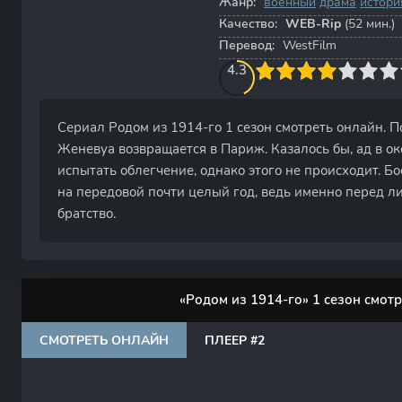
Жанр:
военный
драма
истори
Качество:
WEB-Rip
(52 мин.)
Перевод:
WestFilm
40
1
2
3
4.3
4
5
6
7
8
9
10
Сериал Родом из 1914-го 1 сезон смотреть онлайн. 
Женевуа возвращается в Париж. Казалось бы, ад в ок
испытать облегчение, однако этого не происходит. Б
на передовой почти целый год, ведь именно перед 
братство.
«Родом из 1914-го» 1 сезон смот
СМОТРЕТЬ ОНЛАЙН
ПЛЕЕР #2