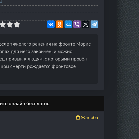
я
После тяжелого ранения на фронте Морис
опах для него закончен, и можно
оец привык к людям, с которыми провёл
лицом смерти рождается фронтовое
рите онлайн бесплатно
Жалоба