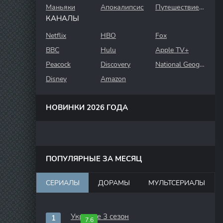
Маньяки
Апокалипсис
Путешествие во времени
КАНАЛЫ
Netflix
HBO
Fox
BBC
Hulu
Apple TV+
Peacock
Discovery
National Geographic
Disney
Amazon
НОВИНКИ 2026 ГОДА
ПОПУЛЯРНЫЕ ЗА МЕСЯЦ
СЕРИАЛЫ
ДОРАМЫ
МУЛЬТСЕРИАЛЫ
Укрытие 3 сезон
7.6