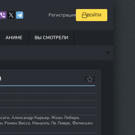
Регистрация
ВОЙТИ
АНИМЕ
ВЫ СМОТРЕЛИ
.9
7
6.7
0
Н
саги
,
Александр Карьер
,
Жоан Либеро
,
н
,
Ромен Виссо
,
Мануэль Ле Ливре
,
Фелисьен