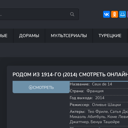
НЫЕ
ДОРАМЫ
МУЛЬТСЕРИАЛЫ
ТУРЕЦКИЕ
7.5
8.8
8.5
6
РОДОМ ИЗ 1914-ГО (2014) СМОТРЕТЬ ОНЛАЙ
7.4
Название:
Ceux de 14
СМОТРЕТЬ
Страна:
Франция
Год выхода:
2014
Режиссер:
Оливье Шацки
Актеры:
Тео Фриле
,
Сатья Дю
Микаэль Абитбуль
,
Коме Леви
Джаттнер
,
Бенуа Ташойре