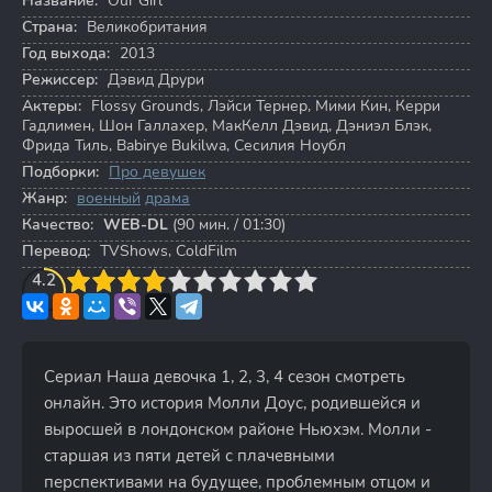
Название:
Our Girl
Страна:
Великобритания
Год выхода:
2013
Режиссер:
Дэвид Друри
Актеры:
Flossy Grounds
,
Лэйси Тернер
,
Мими Кин
,
Керри
Гадлимен
,
Шон Галлахер
,
МакКелл Дэвид
,
Дэниэл Блэк
,
Фрида Тиль
,
Babirye Bukilwa
,
Сесилия Ноубл
Подборки:
Про девушек
Жанр:
военный
драма
Качество:
WEB-DL
(90 мин. / 01:30)
Перевод:
TVShows, ColdFilm
3
4.2
4
5
6
7
8
9
10
Сериал Наша девочка 1, 2, 3, 4 сезон смотреть
онлайн. Это история Молли Доус, родившейся и
выросшей в лондонском районе Ньюхэм. Молли -
старшая из пяти детей с плачевными
перспективами на будущее, проблемным отцом и