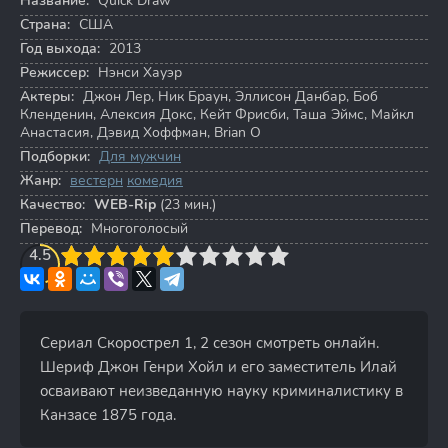
Название:
Quick Draw
Страна:
США
Год выхода:
2013
Режиссер:
Нэнси Хауэр
Актеры:
Джон Лер
,
Ник Браун
,
Эллисон Данбар
,
Боб
Кленденин
,
Алексия Докс
,
Кейт Фрисби
,
Таша Эймс
,
Майкл
Анастасия
,
Дэвид Хоффман
,
Brian O
Подборки:
Для мужчин
Жанр:
вестерн
комедия
Качество:
WEB-Rip
(23 мин.)
Перевод:
Многоголосый
3
4.5
4
5
6
7
8
9
10
Сериал Скорострел 1, 2 сезон смотреть онлайн.
Шериф Джон Генри Хойл и его заместитель Илай
осваивают неизведанную науку криминалистику в
Канзасе 1875 года.