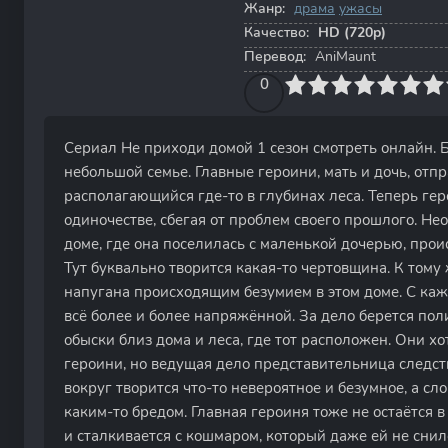
Жанр:
драма
ужасы
Качество:
HD (720p)
Перевод:
AniMaunt
0
1
2
3
4
0
5
6
7
8
9
10
Сериал Не приходи домой 1 сезон смотреть онлайн. 
небольшой семье. Главные героини, мать и дочь, отп
располагающийся где-то в глубинах леса. Теперь гер
одиночестве, сбегая от проблем своего прошлого. Не
доме, где она поселилась с маленькой дочерью, прои
Тут буквально творится какая-то чертовщина. К тому 
напугана происходящим безумием в этом доме. С ка
всё более и более напряжённой. За дело берется пол
обыски близ дома и леса, где тот расположен. Они х
героини, но ведущая дело представительница следств
вокруг творится что-то невероятное и безумное, а с
каким-то бредом. Главная героиня тоже не остаётся 
и сталкивается с кошмаром, который даже ей не сн