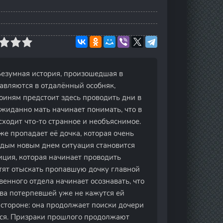
Безумная история, произошедшая в
равляются в отдалённый особняк,
оиням предстоит здесь проводить дни в
ожиданно мать начинает понимать, что в
сходит что-то странное и необъяснимое.
же пропадает её дочка, которая очень
ждым новым днем ситуация становится
иция, которая начинает проводить
отят отыскать пропавшую дочку главной
енного отдела начинает осознавать, что
лова потерпевшей уже не кажутся ей
в стороне: она продолжает поиски дочери
ился. Призраки прошлого продолжают