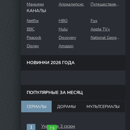
Маньяки
Апокалипсис
Путешествие во времени
КАНАЛЫ
Netflix
HBO
Fox
BBC
Hulu
Apple TV+
Peacock
Discovery
National Geographic
Disney
Amazon
НОВИНКИ 2026 ГОДА
ПОПУЛЯРНЫЕ ЗА МЕСЯЦ
СЕРИАЛЫ
ДОРАМЫ
МУЛЬТСЕРИАЛЫ
Укрытие 3 сезон
7.6