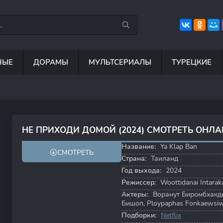
НЫЕ
ДОРАМЫ
МУЛЬТСЕРИАЛЫ
ТУРЕЦКИЕ
7.5
8.8
6.7
8
НЕ ПРИХОДИ ДОМОЙ (2024) СМОТРЕТЬ ОНЛ
Название:
Ya Klap Ban
СМОТРЕТЬ
Страна:
Таиланд
Год выхода:
2024
Режиссер:
Woottidanai Intarak
Актеры:
Воранут Биромбхакд
Бишоп
,
Ploypaphas Fonkaewsi
Подборки:
Netflix