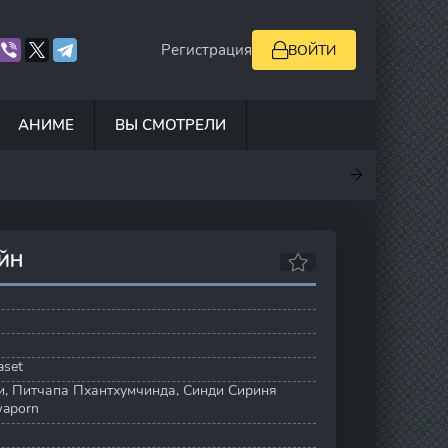
Регистрация
ВОЙТИ
АНИМЕ
ВЫ СМОТРЕЛИ
.5
7
0
6.9
АЙН
aset
и
,
Питчапа Пхантхумчинда
,
Синди Сириня
waporn