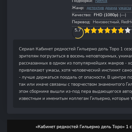
Подборки:
Netflix
Жанр:
детектив
драма
ужасы
Качество:
FHD (1080p)
(—)
Перевод:
Неизвестный, RedH
60
1
2
3
5.7
4
5
6
7
8
9
10
Сериал Кабинет редкостей Гильермо дель Торо 1 сез
зрителям погрузиться в восемь неповторимых, уник
рассказанных в одном из популярнейших жанров - х
привлекают ужасы, хотя человеческий инстинкт само
- лучше держаться поодаль от опасности. В центре п
так или иначе связаны с творчеством знаменитого Ги
этом сборнике вышли из-под пера выдающегося авто
известным и именитым коллегам Гильермо, которые т
«Кабинет редкостей Гильермо дель Торо» 1 