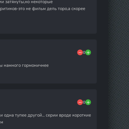
ии затянуты,но некоторые
ритиков-это не фильм дель торо,а скорее
0
бы намного гормоничнее
0
ии одна тупее другой... серии вроде короткие
ым