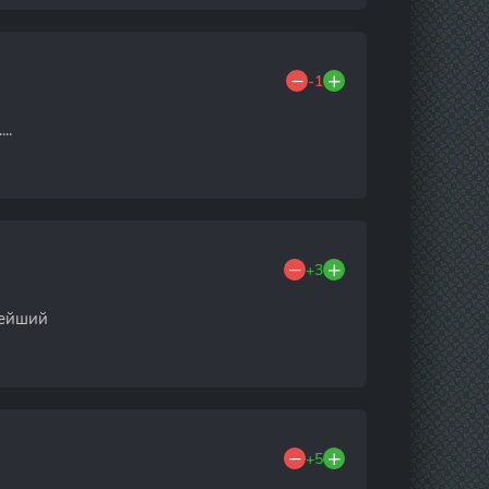
-1
..
+3
нейший
+5