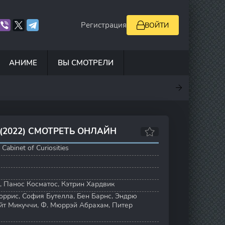
Регистрация
ВОЙТИ
АНИМЕ
ВЫ СМОТРЕЛИ
.7
7
10
7.8
(2022) СМОТРЕТЬ ОНЛАЙН
 Cabinet of Curiosities
,
Панос Косматос
,
Кэтрин Хардвик
оррис
,
София Бутелла
,
Бен Барнс
,
Эндрю
йт Микуччи
,
Ф. Мюррэй Абрахам
,
Питер