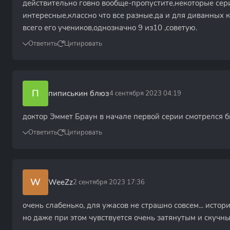
действительно говно вообще-пропустите,некоторые сер
интересные,классно что все разные.да и для диванных к
всего его учеников,однозначно 9 из10 ,советую.
Ответить
Цитировать
П
пиписькин блюз
4 сентября 2023 04:19
доктор Эммет Браун в начале первой серии смотрелся 
Ответить
Цитировать
W
WeeZz
2 сентября 2023 17:36
очень слабенько, для ужасов не страшно совсем... истор
но даже при этом чувствуется очень затянутым и скучн