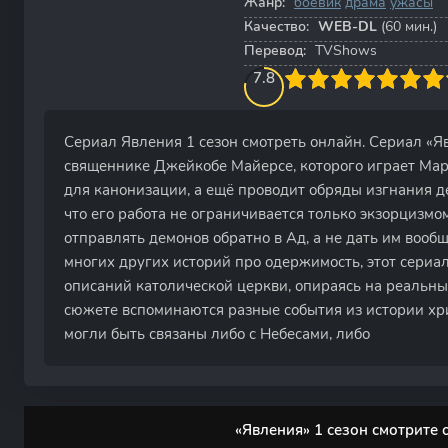
Жанр:
боевик
драма
ужасы
Качество:
WEB-DL
(60 мин.)
Перевод:
TVShows
80
1
2
3
7.8
4
5
6
7
8
9
10
Сериал Явления 1 сезон смотреть онлайн. Сериал «Я
священнике Джейкобе Майерсе, которого играет Мар
для канонизации, а ещё проводит обряды изгнания 
что его работа не ограничивается только экзорцизмо
отправлять демонов обратно в Ад, а не дать им вообщ
многих других историй про одержимость, этот сериа
описаний католической церкви, опираясь на реальны
сюжете вспоминаются разные события из истории хри
могли быть связаны либо с Небесами, либо
«Явления» 1 сезон смотрите 