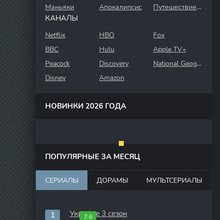
Маньяки
Апокалипсис
Путешествие во времени
КАНАЛЫ
Netflix
HBO
Fox
BBC
Hulu
Apple TV+
Peacock
Discovery
National Geographic
Disney
Amazon
НОВИНКИ 2026 ГОДА
ПОПУЛЯРНЫЕ ЗА МЕСЯЦ
СЕРИАЛЫ
ДОРАМЫ
МУЛЬТСЕРИАЛЫ
Укрытие 3 сезон
7.6