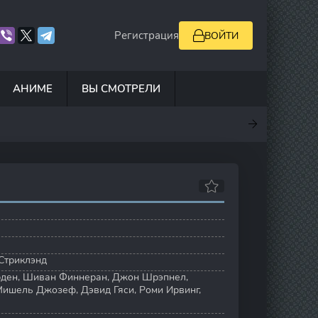
Регистрация
ВОЙТИ
АНИМЕ
ВЫ СМОТРЕЛИ
7
10
6.9
7.8
Стриклэнд
рден
,
Шиван Финнеран
,
Джон Шрэпнел
,
Мишель Джозеф
,
Дэвид Гяси
,
Роми Ирвинг
,