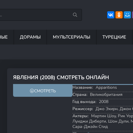
НЫЕ
ДОРАМЫ
МУЛЬТСЕРИАЛЫ
ТУРЕЦКИЕ
8.8
6.7
8.5
ЯВЛЕНИЯ (2008) СМОТРЕТЬ ОНЛАЙН
6.7
7.9
Название:
Apparitions
СМОТРЕТЬ
Страна:
Великобритания
Год выхода:
2008
Режиссер:
Джо Эхирн
,
Джон 
Актеры:
Мартин Шоу
,
Рик Уо
Луиджи Диберти
,
Шон Дули
,
Сара-Джэйн Стид