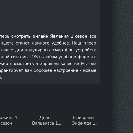
еперь
смотреть онлайн Явления 1 сезон
все
ншете станет намного удобнее. Наш плеер
а также для популярных смартфон устройств
онной системы IOS в любом удобном формате
но посмотреть в хорошем качестве HD без
арантирует вам хорошее настроение - новые
.
южина 1
Дело
Призраки
сезон
Вальекаса 1
Энфилда 1
сезон
сезон