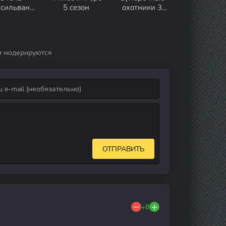
нсильвания
5 сезон
охотники 3
1 сезон
сезон
и модерируются
ОТПРАВИТЬ
+8