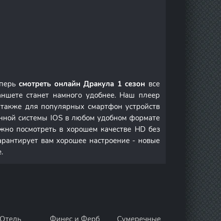
еперь
смотреть онлайн Дракула 1 сезон
все
ншете станет намного удобнее. Наш плеер
а также для популярных смартфон устройств
онной системы IOS в любом удобном формате
но посмотреть в хорошем качестве HD без
арантирует вам хорошее настроение - новые
.
Отель
Финес и Ферб
Сумеречные