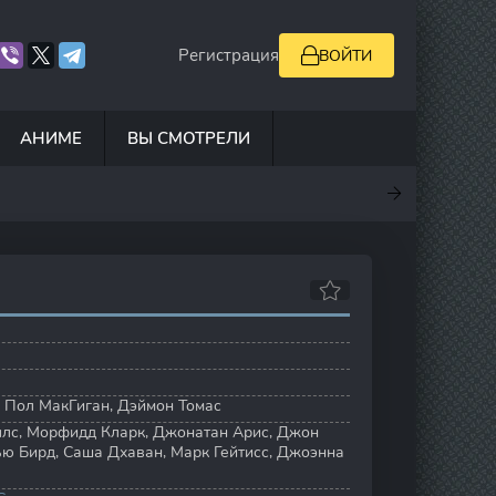
Регистрация
ВОЙТИ
АНИМЕ
ВЫ СМОТРЕЛИ
.7
4
10
7
,
Пол МакГиган
,
Дэймон Томас
ллс
,
Морфидд Кларк
,
Джонатан Арис
,
Джон
ью Бирд
,
Саша Дхаван
,
Марк Гейтисс
,
Джоэнна