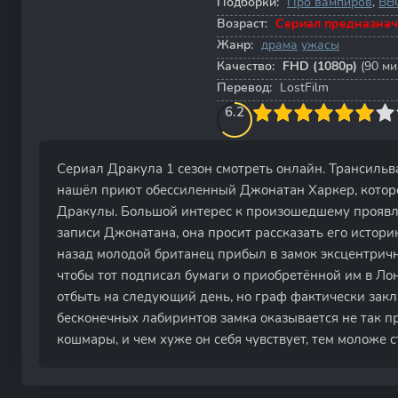
Подборки:
Про вампиров
,
BB
Возраст:
Сериал предназнач
Жанр:
драма
ужасы
Качество:
FHD (1080p)
(90 мин
Перевод:
LostFilm
60
1
2
3
6.2
4
5
6
7
8
9
10
Сериал Дракула 1 сезон смотреть онлайн. Трансильв
нашёл приют обессиленный Джонатан Харкер, которо
Дракулы. Большой интерес к произошедшему проявля
записи Джонатана, она просит рассказать его истори
назад молодой британец прибыл в замок эксцентрич
чтобы тот подписал бумаги о приобретённой им в Л
отбыть на следующий день, но граф фактически закл
бесконечных лабиринтов замка оказывается не так п
кошмары, и чем хуже он себя чувствует, тем моложе 