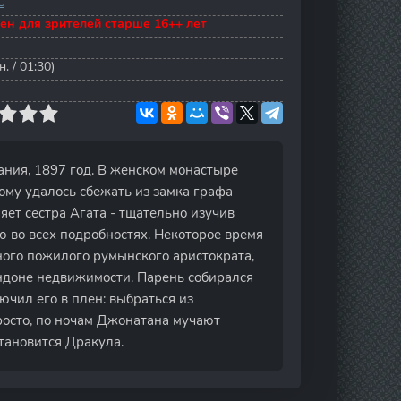
C
ен для зрителей старше 16++ лет
. / 01:30)
ания, 1897 год. В женском монастыре
му удалось сбежать из замка графа
ет сестра Агата - тщательно изучив
ю во всех подробностях. Некоторое время
ного пожилого румынского аристократа,
ондоне недвижимости. Парень собирался
ючил его в плен: выбраться из
росто, по ночам Джонатана мучают
становится Дракула.