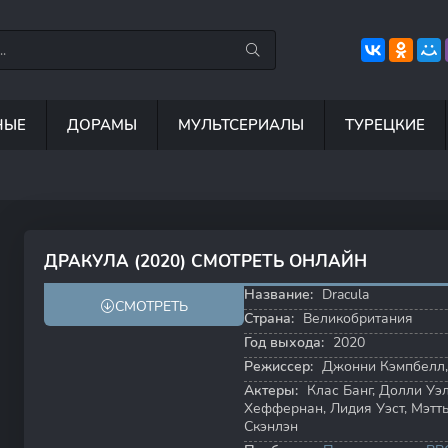
НЫЕ
ДОРАМЫ
МУЛЬТСЕРИАЛЫ
ТУРЕЦКИЕ
8.8
6.3
8.5
6
ДРАКУЛА (2020) СМОТРЕТЬ ОНЛАЙН
6.5
6.8
Название:
Dracula
СМОТРЕТЬ
Страна:
Великобритания
Год выхода:
2020
Режиссер:
Джонни Кэмпбелл
Актеры:
Клас Банг
,
Долли Уэ
Хеффернан
,
Лидия Уэст
,
Мэтт
Скэнлэн