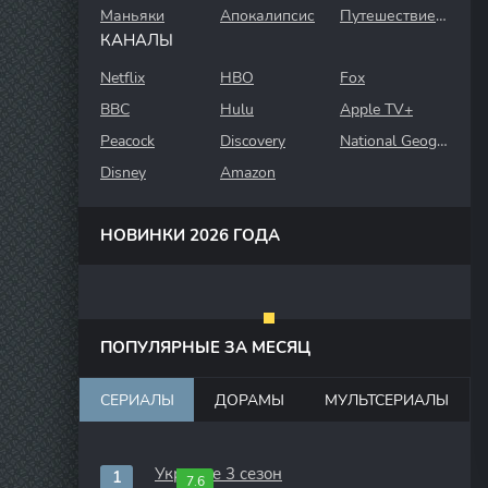
Маньяки
Апокалипсис
Путешествие во времени
КАНАЛЫ
Netflix
HBO
Fox
BBC
Hulu
Apple TV+
Peacock
Discovery
National Geographic
Disney
Amazon
НОВИНКИ 2026 ГОДА
ПОПУЛЯРНЫЕ ЗА МЕСЯЦ
СЕРИАЛЫ
ДОРАМЫ
МУЛЬТСЕРИАЛЫ
Укрытие 3 сезон
7.6