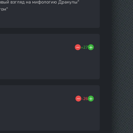
Новый взгляд на мифологию Дракулы"
том"
+27
-26