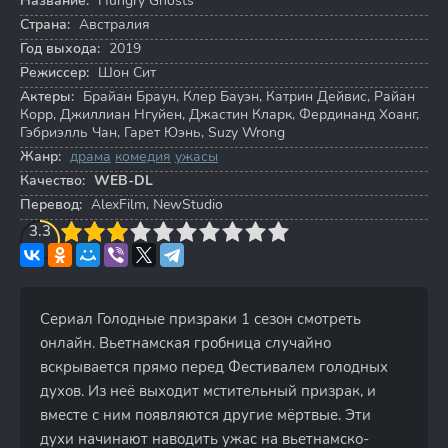
Название:
Hungry Ghosts
Страна:
Австралия
Год выхода:
2019
Режиссер:
Шон Сит
Актеры:
Брайан Браун
,
Клер Бауэн
,
Катрин Дейвис
,
Райан
Корр
,
Джиллиан Нгуйен
,
Джастин Кларк
,
Фердинанд Хоанг
,
Гэбриэлль Чан
,
Гарет Юэнь
,
Suzy Wrong
Жанр:
драма
комедия
ужасы
Качество:
WEB-DL
Перевод:
AlexFilm, NewStudio
3
3.3
4
5
6
7
8
9
10
Сериал Голодные призраки 1 сезон смотреть
онлайн. Вьетнамская гробница случайно
вскрывается прямо перед Фестивалем голодных
духов. Из неё выходит мстительный призрак, и
вместе с ним появляются другие мёртвые. Эти
духи начинают наводить ужас на вьетнамско-