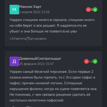
Максим Харт
М
0
2 апреля 2022 13:55
Уоррен слишком много в сериале, слишком много
на себя берет и все решает. Я надеялся,что ее
убьют и она больше не появится,но увы
Ответить
Цитировать
ДиванныйСмотрильщыг
Д
+4
25 февраля 2022 15:37
Уоррен самый бесючий персонаж. Если первые 2
сезона можно было терпеть, то с 3го один пафос и
пафос, причем никакой логики. Сплошные
нарушения физики, когда на сцене появляется она.
Не понимаю, с чем связано решение сделать её
настолько нелогично пафосной.