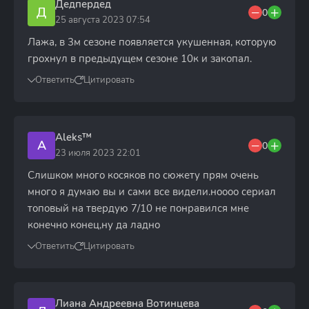
Дедпердед
Д
0
25 августа 2023 07:54
Лажа, в 3м сезоне появляется укушенная, которую
грохнул в предыдущем сезоне 10к и закопал.
Ответить
Цитировать
Aleks™
A
0
23 июля 2023 22:01
Слишком много косяков по сюжету прям очень
много я думаю вы и сами все видели.ноооо сериал
топовый на твердую 7/10 не понравился мне
конечно конец,ну да ладно
Ответить
Цитировать
Лиана Андреевна Вотинцева