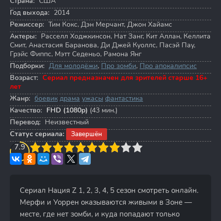
Страна:
США
Год выхода:
2014
Режиссер:
Тим Кокс
,
Дэн Мерчант
,
Джон Хайамс
Актеры:
Расселл Ходжкинсон
,
Нат Занг
,
Кит Аллан
,
Келлита
Смит
,
Анастасия Баранова
,
Ди Джей Куоллс
,
Пасэй Пау
,
Грэйс Фиппс
,
Мэтт Седеньо
,
Рамона Янг
Подборки:
Для молодёжи
,
Про зомби
,
Про апокалипсис
Возраст:
Сериал предназначен для зрителей старше 16+
лет
Жанр:
боевик
драма
ужасы
фантастика
Качество:
FHD (1080p)
(43 мин.)
Перевод:
Неизвестный
Статус сериала:
Завершён
3
7.9
4
5
6
7
8
9
10
Сериал Нация Z 1, 2, 3, 4, 5 сезон смотреть онлайн.
Мерфи и Уоррен оказываются живыми в Зоне —
месте, где нет зомби, и куда попадают только