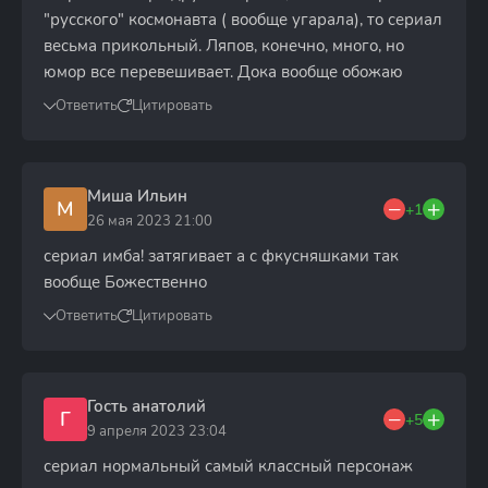
"русского" космонавта ( вообще угарала), то сериал
весьма прикольный. Ляпов, конечно, много, но
юмор все перевешивает. Дока вообще обожаю
Ответить
Цитировать
Миша Ильин
М
+1
26 мая 2023 21:00
сериал имба! затягивает а с фкусняшками так
вообще Божественно
Ответить
Цитировать
Гость анатолий
Г
+5
9 апреля 2023 23:04
сериал нормальный самый классный персонаж