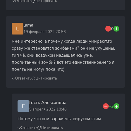
Ответить
Цитировать
lama
L
0
19 февраля 2022 20:56
мне интересно, а почему,когда люди умирают,то
сразу же становятся зомбаками? они не укушены.
тип чё, они воздухом надышались уже,
пропитанный зомби? вот это единственное,чего я
понять не могу( пока что)
Ответить
Цитировать
Гость Александра
Г
+2
5 апреля 2022 18:48
Потому что они заражены вирусом этим
Ответить
Цитировать