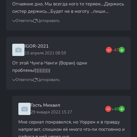
Отчаяние дно, Мы всегда кого то теряем....Держись
систер держись....Будет не в моготу ...пиши....
Ответить
Цитировать
IGOR-2021
-47
10 апреля 2021 08:59
От этой Чунга-Чанги (Воран) одни
проблемы!))))))))))
Ответить
Цитировать
Гость Михаил
+48
29 января 2022 15:27
Мне сериал понравился, но Уоррен и в правду
напрягает, слишком её много что-ли постоянно и
пафоса в ней через чур.