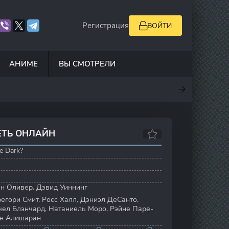
Регистрация
ВОЙТИ
АНИМЕ
ВЫ СМОТРЕЛИ
.5
7
0
6.9
ЕТЬ ОНЛАЙН
he Dark?
н Оливер
,
Дэвид Уиннинг
регори Смит
,
Росс Халл
,
Дэниэл ДеСанто
,
чел Блэнчард
,
Натаниель Моро
,
Рэйне Паре-
н Алишаран