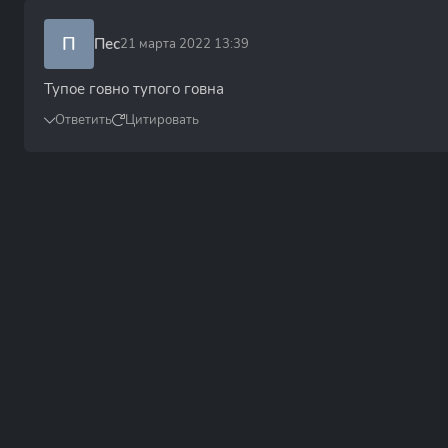
П
Пес
21 марта 2022 13:39
Тупое говно тупого говна
Ответить
Цитировать