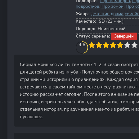
Подборки:
Про вампиров
,
Пр
подростков
,
Про зомби
,
Про о
Жанр:
детектив
драма
семей
Качество:
SD
(22 мин.)
Перевод:
Неизвестный
Статус сериала:
Завершён
50
1
2
3
4.6
4
5
6
7
8
9
10
Сериал Боишься ли ты темноты? 1, 2, 3 сезон смотре
для детей ребята из клуба «Полуночное общество» со
страшными историями о привидениях. Каждая серия н
встречаются в своем тайном месте в лесу, разжигают 
историю расскажет сегодня. После этого внимание пе
историю, и зритель уже наблюдает события, о которы
отдельная история, придуманная кем-то из ребят, и в
пугающее.