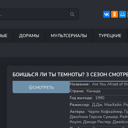
НЫЕ
ДОРАМЫ
МУЛЬТСЕРИАЛЫ
ТУРЕЦКИЕ
7.5
8.8
6.7
8
БОИШЬСЯ ЛИ ТЫ ТЕМНОТЫ? 3 СЕЗОН СМОТР
7.9
8.2
Название:
Are You Afraid of t
СМОТРЕТЬ
Страна:
Канада
Год выхода:
1990
Режиссер:
Д.Дж. МакХейл
,
Ро
Актеры:
Чарли Хофхаймер
,
Г
ДжоАнна Гарсиа Суишер
,
Рей
Коулл
,
Джоди Рестер
,
Джейсо