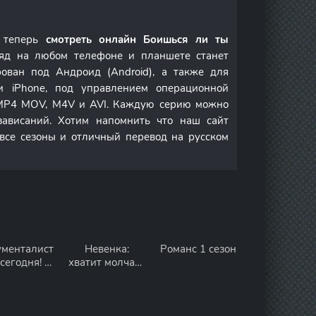
и теперь
смотреть онлайн Боишься ли ты
яд на любом телефоне и планшете станет
ован под Андроид (Android), а также для
и iPhone, под управлением операционной
 MP4 MOV, M4V и AVI. Каждую серию можно
зависаний. Хотим напомнить что наш сайт
 все сезоны и отличный перевод на русском
менталист
Невенка:
Романс 1 сезон
сегодня! 4
хватит молчать
сезон
1 сезон