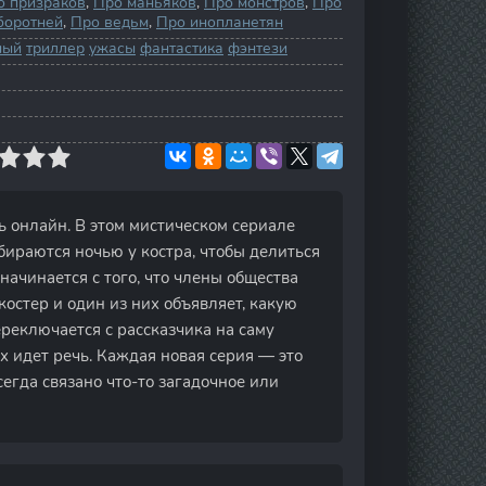
о призраков
,
Про маньяков
,
Про монстров
,
Про
боротней
,
Про ведьм
,
Про инопланетян
ный
триллер
ужасы
фантастика
фэнтези
ть онлайн. В этом мистическом сериале
бираются ночью у костра, чтобы делиться
ачинается с того, что члены общества
костер и один из них объявляет, какую
реключается с рассказчика на саму
х идет речь. Каждая новая серия — это
сегда связано что-то загадочное или