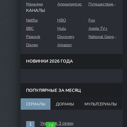
Маньяки
Апокалипсис
Путешествие во времени
КАНАЛЫ
Netflix
HBO
Fox
BBC
Hulu
Apple TV+
Peacock
Discovery
National Geographic
Disney
Amazon
НОВИНКИ 2026 ГОДА
ПОПУЛЯРНЫЕ ЗА МЕСЯЦ
СЕРИАЛЫ
ДОРАМЫ
МУЛЬТСЕРИАЛЫ
Укрытие 3 сезон
7.6