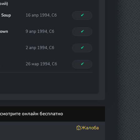
рий)
s Soup
16 апр 1994, Сб
✔
lown
9 апр 1994, Сб
✔
2 апр 1994, Сб
✔
26 мар 1994, Сб
✔
н смотрите онлайн бесплатно
Жалоба