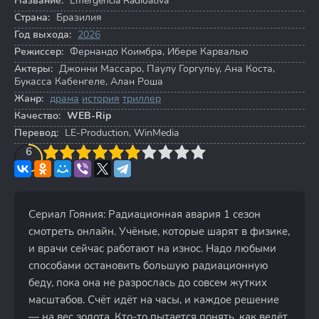
Название:
Emergência Radioativa
Страна:
Бразилия
Год выхода:
2026
Режиссер:
Фернандо Коимбра
,
Ибере Карвалью
Актеры:
Джонни Массаро
,
Паулу Горгульу
,
Ана Коста
,
Букасса Кабенгеле
,
Алан Роша
Жанр:
драма
история
триллер
Качество:
WEB-Rip
Перевод:
LE-Production, WinMedia
3
4
6
5
6
7
8
9
10
Сериал Гояния: Радиационная авария 1 сезон
смотреть онлайн. Учёные, которые шарят в физике,
и врачи сейчас работают на износ. Надо любыми
способами остановить большую радиационную
беду, пока она не разрослась до совсем жутких
масштабов. Счёт идёт на часы, и каждое решение
— на вес золота. Кто-то пытается понять, как ведёт