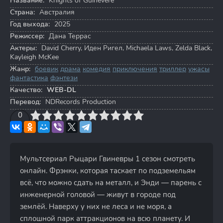
Название:
Knights of Guinevere
Страна:
Австралия
Год выхода:
2025
Режиссер:
Дана Террас
Актеры:
David Cherry
,
Иден Ригел
,
Michaela Laws
,
Zelda Black
,
Kayleigh McKee
Жанр:
боевик
драма
комедия
приключения
триллер
ужасы
фантастика
фэнтези
Качество:
WEB-DL
Перевод:
NDRecords Production
3
4
0
5
6
7
8
9
10
Мультсериал Рыцари Гвиневры 1 сезон смотреть
онлайн. Фрэнки, которая таскает по подземельям
всё, что можно сдать на металл, и Энди — парень с
инженерной головой — живут в городе под
землёй. Наверху у них не леса и не моря, а
сплошной парк аттракционов на всю планету. И