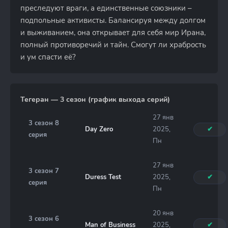
преследуют враги, а единственные союзники –
подпольные активисты. Балансируя между долгом
и выживанием, она открывает для себя мир Ирана,
полный противоречий и тайн. Смогут ли храбрость
и ум спасти её?
Тегеран — 3 сезон (график выхода серий)
27 янв
3 сезон 8
Day Zero
2025,
✔
серия
Пн
27 янв
3 сезон 7
Duress Test
2025,
✔
серия
Пн
20 янв
3 сезон 6
Man of Business
2025,
✔