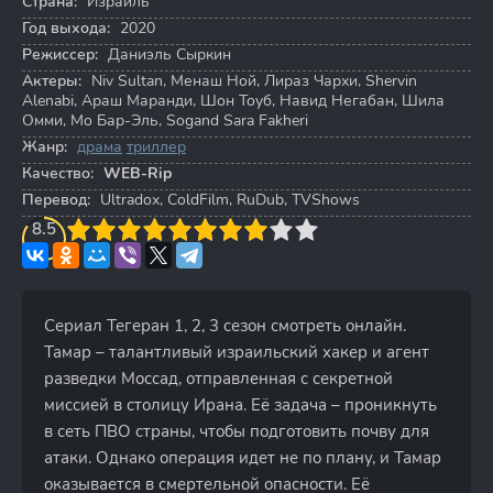
Страна:
Израиль
Год выхода:
2020
Режиссер:
Даниэль Сыркин
Актеры:
Niv Sultan
,
Менаш Ной
,
Лираз Чархи
,
Shervin
Alenabi
,
Араш Маранди
,
Шон Тоуб
,
Навид Негабан
,
Шила
Омми
,
Мо Бар-Эль
,
Sogand Sara Fakheri
Жанр:
драма
триллер
Качество:
WEB-Rip
Перевод:
Ultradox, ColdFilm, RuDub, TVShows
3
8.5
4
5
6
7
8
9
10
Сериал Тегеран 1, 2, 3 сезон смотреть онлайн.
Тамар – талантливый израильский хакер и агент
разведки Моссад, отправленная с секретной
миссией в столицу Ирана. Её задача – проникнуть
в сеть ПВО страны, чтобы подготовить почву для
атаки. Однако операция идет не по плану, и Тамар
оказывается в смертельной опасности. Её