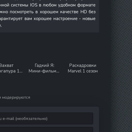
онной системы IOS в любом удобном формате
но посмотреть в хорошем качестве HD без
арантирует вам хорошее настроение - новые
.
Захват
Гадкий Я:
Раскадровки
нгапура 1
Мини-фильмы.
Marvel 1 сезон
сезон
Миньоны 1
сезон
и модерируются