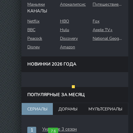
Маньяки
Апокалипсис
Путешествие во времени
КАНАЛЫ
Netflix
HBO
Fox
BBC
Hulu
Apple TV+
Peacock
Discovery
National Geographic
Disney
Amazon
НОВИНКИ 2026 ГОДА
ПОПУЛЯРНЫЕ ЗА МЕСЯЦ
СЕРИАЛЫ
ДОРАМЫ
МУЛЬТСЕРИАЛЫ
Укрытие 3 сезон
7.6