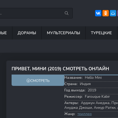
НЫЕ
ДОРАМЫ
МУЛЬТСЕРИАЛЫ
ТУРЕЦКИЕ
7.5
8.8
6.7
8
ПРИВЕТ, МИНИ (2019) СМОТРЕТЬ ОНЛАЙН
8.0
Название:
Hello Mini
СМОТРЕТЬ
Страна:
Индия
Год выхода:
2019
Режиссер:
Farouque Kabir
Актеры:
Арджун Анеджа
,
При
Ануджа Джоши
,
Анкур Ратхи
,
Жанр:
триллер