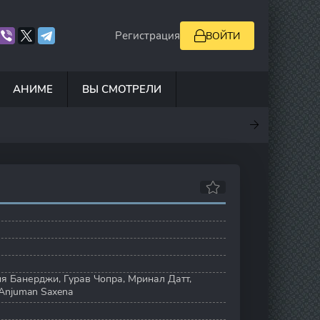
Регистрация
ВОЙТИ
АНИМЕ
ВЫ СМОТРЕЛИ
.5
7
10
6.9
я Банерджи
,
Гурав Чопра
,
Мринал Датт
,
Anjuman Saxena