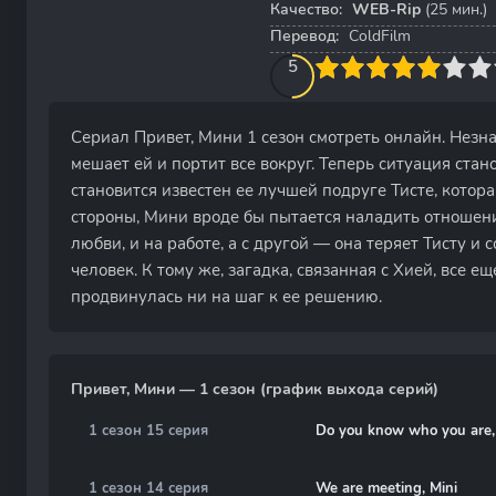
Качество:
WEB-Rip
(25 мин.)
Перевод:
ColdFilm
50
1
2
3
4
5
5
6
7
8
9
10
Сериал Привет, Мини 1 сезон смотреть онлайн. Незн
мешает ей и портит все вокруг. Теперь ситуация ста
становится известен ее лучшей подруге Тисте, котора
стороны, Мини вроде бы пытается наладить отношени
любви, и на работе, а с другой — она теряет Тисту и 
человек. К тому же, загадка, связанная с Хией, все е
продвинулась ни на шаг к ее решению.
Привет, Мини — 1 сезон (график выхода серий)
1 сезон 15 серия
Do you know who you are,
1 сезон 14 серия
We are meeting, Mini