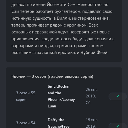
дьявол по имени Йосемити Сэм. Невероятно, но
Сэм теперь работает бухгалтером, подавляя свою
истинную сущность, а Вилли, мистер-всезнайка,
теперь проживает рядом с кроликом. Всех
основных персонажей ждут невероятные новые
приключения, среди которых будут даже стычки с
варварами и ниндзя, терминаторами, гномом,
охотящимся за лапкой кролика, и Зубной Феей.
Кволик — 3 сезон (график выхода серий)
Sir Littlechin
26 янв
3 сезон 55
and the
2019,
✔
серия
Phoenix/Looney
Сб
Luau
Daffy the
19 янв
3 сезон 54
Gaucho/Free
2019,
✔