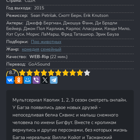
Страна:
США
Год выхода:
2015
Режиссер:
Sean Petrilak
,
Скотт Берн
,
Erik Knutson
Актеры:
Джефф Бергман
,
Джошуа Фанк
,
Ди Брэдли
Бейкер
,
Джон Пол Карлиак
,
Карлос Аласраки
,
Кэнди Мило
,
Кэт Суси
,
Морис ЛаМарш
,
Фред Таташиор
,
Эрик Бауза
Подборки:
Про животных
Жанр:
комедия
семейный
Качество:
WEB-Rip
(22 мин.)
Перевод:
GoASound
3
8.7
4
5
6
7
8
9
10
Мультсериал Кволик 1, 2, 3 сезон смотреть онлайн.
У Багза появились двое новых друзей -
непоседливая белка Сквикс и малыш снежного
человека по имени Бигфут. Вместе с кроликом
вернулись и другие персонажи, без которых жизнь
Багза нереальна: Вилли Койот и Тасманский