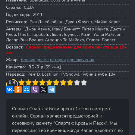
Название:
Spartacus: Gods of the Arena
Страна:
США
Год выхода:
2011
Режиссер:
Рик Джейкобсон
,
Джон Фоусет
,
Майкл Херст
Актеры:
Джон Ханна
,
Ману Беннетт
,
Питер Менса
,
Дастин
Клер
,
Ник Е. Тарабэй
,
Люси Лоулесс
,
Крэйг Уолш Райтсон
,
Лесли-Энн Брандт
,
Антонио Те Майохо
,
Стивен Ловатт
Возраст:
Сериал предназначен для зрителей старше 18+
лет
Жанр:
боевик
драма
история
приключения
Качество:
BD-Rip
(55 мин.)
Перевод:
РенТВ, LostFilm, TVShows, Кубик в кубе 18+
3
8.4
4
5
6
7
8
9
10
Сериал Спартак: Боги арены 1 сезон смотреть
онлайн. Сериал является предысторией к
основному сюжету "Спартак: Кровь и Песок". Мы
переносимся во времена, когда Капая находится во