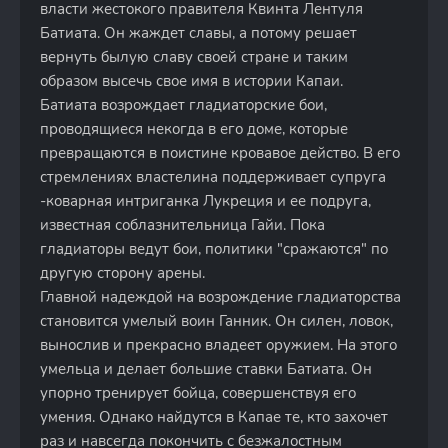
власти жестокого правителя Квинта Лентуля
Батиата. Он жаждет славы, а потому решает
вернуть былую славу своей стране и таким
образом высечь свое имя в истории Капаи.
Батиата возрождает гладиаторские бои,
проводящиеся некогда в его доме, которые
превращаются в поистине кровавое действо. В его
стремлениях властелина поддерживает супруга
-коварная интриганка Лукреция и ее подруга,
известная соблазнительница Гайи. Пока
гладиаторы ведут бои, политики "сражаются" по
другую сторону арены.
Главной надеждой на возрождение гладиаторства
становится умелый воин Ганник. Он силен, ловок,
вынослив и прекрасно владеет оружием. На этого
умельца и делает большие ставки Батиата. Он
упорно тренирует бойца, совершенствуя его
умения. Однако найдутся в Капае те, кто захочет
раз и навсегда покончить с безжалостным