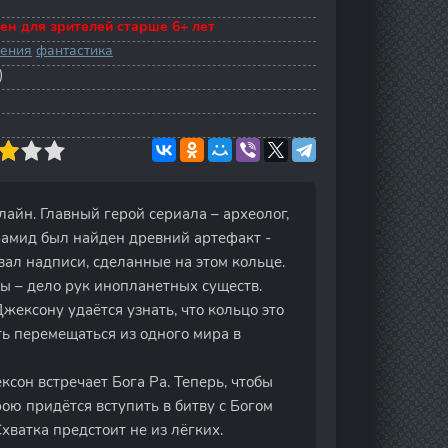
ен для зрителей старше 6+ лет
ения
фантастика
)
лайн. Главный герой сериала – археолог,
рамид был найден древний артефакт -
вал надписи, сделанные на этом кольце.
ды – дело рук инопланетных существ.
ексону удаётся узнать, что кольцо это
ь перемещаться из одного мира в
сон встречает Бога Ра. Теперь, чтобы
рою придётся вступить в битву с Богом
хватка предстоит не из лёгких.