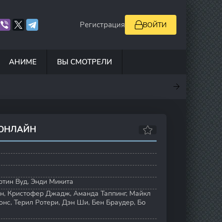
Регистрация
ВОЙТИ
АНИМЕ
ВЫ СМОТРЕЛИ
.7
7
10
7.8
 ОНЛАЙН
ртин Вуд
,
Энди Микита
он
,
Кристофер Джадж
,
Аманда Таппинг
,
Майкл
онс
,
Терил Ротери
,
Дэн Ши
,
Бен Браудер
,
Бо