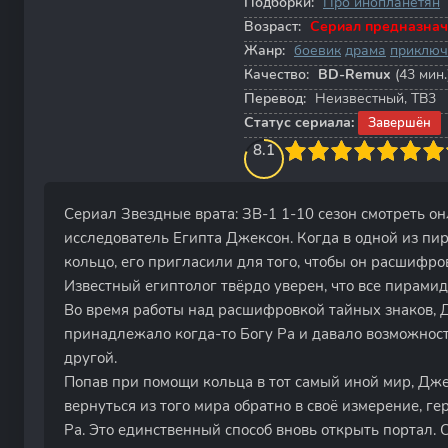
Подборки:
Про инопланетян
Возраст:
Сериал предназнач
Жанр:
боевик
драма
приключ
Качество:
BD-Remux
(43 мин.
Перевод:
Неизвестный, ТВ3
Статус сериала:
Завершён
80
1
2
3
8.1
4
5
6
7
8
9
10
Сериал Звездные врата: ЗВ-1 1-10 сезон смотреть он
исследователь Египта Джексон. Когда в одной из пи
кольцо, его пригласили для того, чтобы он расшифро
Известный египтолог твёрдо уверен, что все пирами
Во время работы над расшифровкой тайных знаков, Дж
принадлежало когда-то Богу Ра и давало возможност
другой.
Попав при помощи кольца в тот самый иной мир, Джек
вернуться из того мира обратно в своё измерение, ге
Ра. Это единственный способ вновь открыть портал. С