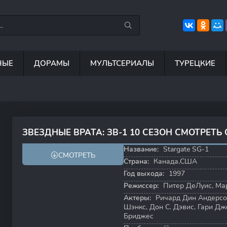
НЫЕ
ДОРАМЫ
МУЛЬТСЕРИАЛЫ
ТУРЕЦКИЕ
8.8
6.3
8.5
6
ЗВЕЗДНЫЕ ВРАТА: ЗВ-1 10 СЕЗОН СМОТРЕТЬ
8.2
8.4
Название:
Stargate SG-1
СМОТРЕТЬ
Страна:
Канада,США
Год выхода:
1997
Режиссер:
Питер ДеЛуис
,
Ма
Актеры:
Ричард Дин Андерс
Шэнкс
,
Дон С. Дэвис
,
Гари Дж
Бриджес