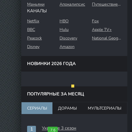
Маньяки
Апокалипсис
Путешествие во времени
КАНАЛЫ
Netflix
HBO
Fox
BBC
Hulu
Apple TV+
Peacock
Discovery
National Geographic
Disney
Amazon
НОВИНКИ 2026 ГОДА
ПОПУЛЯРНЫЕ ЗА МЕСЯЦ
СЕРИАЛЫ
ДОРАМЫ
МУЛЬТСЕРИАЛЫ
Укрытие 3 сезон
7.6