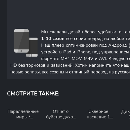
Мы сделали дизайн более удобным, и те
1-10 сезон
все серии подряд на любом те
Наш плеер оптимизирован под Андроид (
устройств iPad и iPhone, под управление
формате MP4 MOV, M4V и AVI. Каждую с
HD без тормозов и зависаний. Хотим напомнить что наш
новые релизы, все сезоны и отличный перевод на русско
СМОТРИТЕ ТАКЖЕ:
Параллельные
Отчёт о
Скверное
Дик
миры /
буйстве духов
наследие 1
Скользящие 5
1 сезон
сезон
сезон