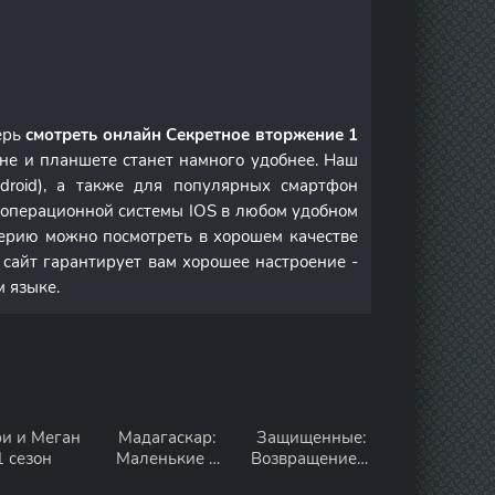
ерь
смотреть онлайн Секретное вторжение 1
не и планшете станет намного удобнее. Наш
droid), а также для популярных смартфон
м операционной системы IOS в любом удобном
ерию можно посмотреть в хорошем качестве
 сайт гарантирует вам хорошее настроение -
м языке.
ри и Меган
Мадагаскар:
Защищенные:
1 сезон
Маленькие и
Возвращение 1
дикие 1 сезон
сезон