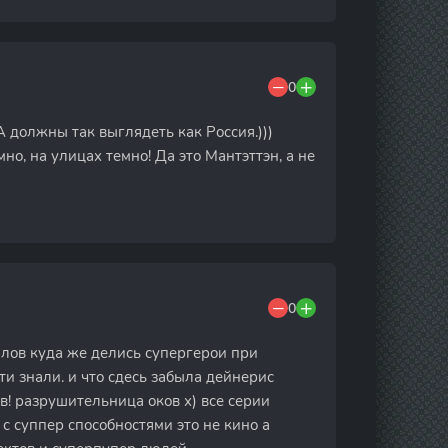
0
А должны так выглядеть как Россия.)))
мно, на улицах темно! Да это Мантэттэн, а не
0
алов куда же делись супергерои при
и знали. и что сдесь забыла дейнерис
! разрушительница оков х) все серии
с суппер способностями это не кино а