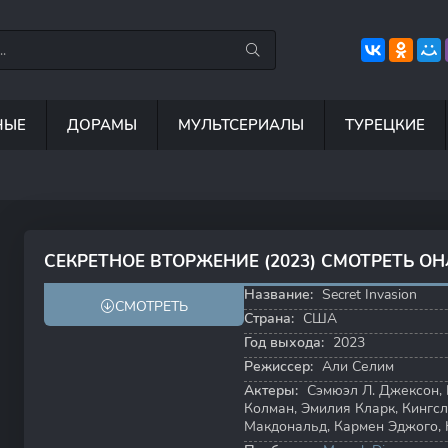
НЫЕ
ДОРАМЫ
МУЛЬТСЕРИАЛЫ
ТУРЕЦКИЕ
7.5
8.8
6.7
8
СЕКРЕТНОЕ ВТОРЖЕНИЕ (2023) СМОТРЕТЬ О
5.3
6.0
Название:
Secret Invasion
СМОТРЕТЬ
Страна:
США
Год выхода:
2023
Режиссер:
Али Селим
Актеры:
Сэмюэл Л. Джексон
,
Колман
,
Эмилия Кларк
,
Кингс
Макдональд
,
Кармен Эджого
,