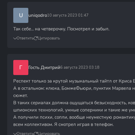
U
uniqodro
10 августа 2023 01:47
Так себе... на четверочку. Посмотрел и забыл.
Ответить
Цитировать
Г
Гость Дмитрий
6 августа 2023 03:18
Респект только за крутой музыкальный тайтл от Криса 
А в остальном: клюка, БомжеФьюри, пунктик Марвела н
сюжет.
В таких сериалах должна ощущаться безысходность, ков
шпионских технологий, умные соперники и такие же ум
А получили психи, сопли, вообще неуместную романтику
всем коллективом. Я смотрел играя в телефон.
Ответить
Цитировать