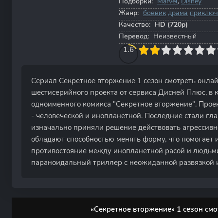
Подборки:
Marvel
,
Disney
Жанр:
боевик
драма
приключ
Качество:
HD (720p)
Перевод:
Неизвестный
20
1
2
3
1.6
4
5
6
7
8
9
10
Сериал Секретное вторжение 1 сезон смотреть онла
шестисерийного проекта от сервиса Дисней Плюс, в 
одноименного комикса "Секретное вторжение". Проек
- человеческой и инопланетной. Последние стали гл
изначально приняли решение действовать агрессивн
обладают способностью менять форму, что помогает 
противостояние между инопланетной расой и людьми
параноидальный триллер с неожиданной развязкой 
«Секретное вторжение» 1 сезон смо