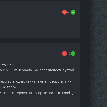
+2
+2
Брауерса.
а скучных чернокожих главзлодеев, пустой
арство злодея, гениальные повороты, пик
ные герои.
, смерти героев на которых насрать вообще