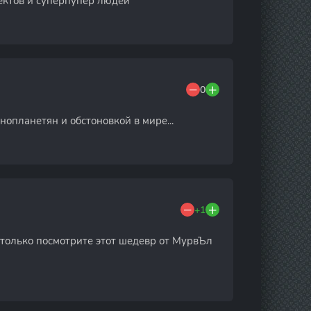
фектов и суперпупер людей
0
опланетян и обстоновкой в мире...
+1
ы только посмотрите этот шедевр от МурвЪл