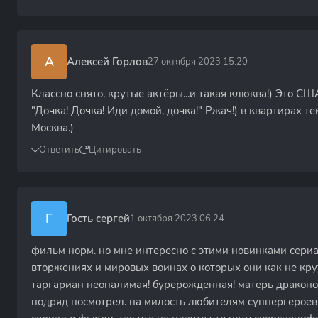
А
Алексей Горлов
27 октября 2023 15:20
Классно снято, крутые актёры...и такая клюква!) Это СШ
"Дочка! Дочка! Иди домой, дочка!" Ржач!) в квартирах те
Москва.)
Ответить
Цитировать
Г
Гость сергей
1 октября 2023 06:24
фильм норм. но мне интересно с этими новинками сери
вторжениях и мировых воинах о которых они как не крут
таргариан неопалимая! бурерожденная! матерь драконов
подряд посмотрел. на милость любителям суппергероев 