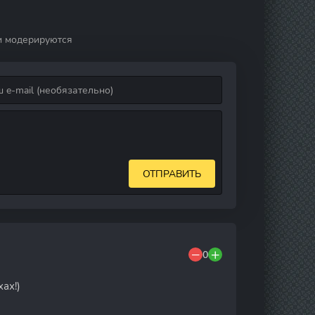
и модерируются
ОТПРАВИТЬ
0
ах!)