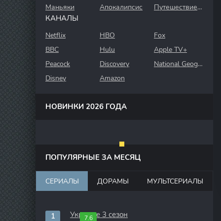
Маньяки
Апокалипсис
Путешествие во времени
КАНАЛЫ
Netflix
HBO
Fox
BBC
Hulu
Apple TV+
Peacock
Discovery
National Geographic
Disney
Amazon
НОВИНКИ 2026 ГОДА
ПОПУЛЯРНЫЕ ЗА МЕСЯЦ
СЕРИАЛЫ
ДОРАМЫ
МУЛЬТСЕРИАЛЫ
Укрытие 3 сезон
7.6