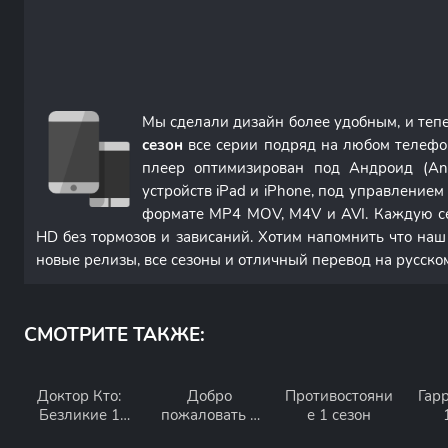
Мы сделали дизайн более удобным, и теп
сезон
все серии подряд на любом телефо
плеер оптимизирован под Андроид (An
устройств iPad и iPhone, под управление
формате MP4 MOV, M4V и AVI. Каждую с
HD без тормозов и зависаний. Хотим напомнить что наш
новые релизы, все сезоны и отличный перевод на русско
СМОТРИТЕ ТАКЖЕ:
Доктор Кто:
Добро
Противостояни
Гар
Безликие 1
пожаловать в
е 1 сезон
сезон
Блумхаус 1