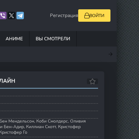
Регистрация
ВОЙТИ
АНИМЕ
ВЫ СМОТРЕЛИ
.5
7
10
6.9
НЛАЙН
Бен Мендельсон
,
Коби Смолдерс
,
Оливия
ли Бен-Адир
,
Киллиан Скотт
,
Кристофер
Кристофер Го