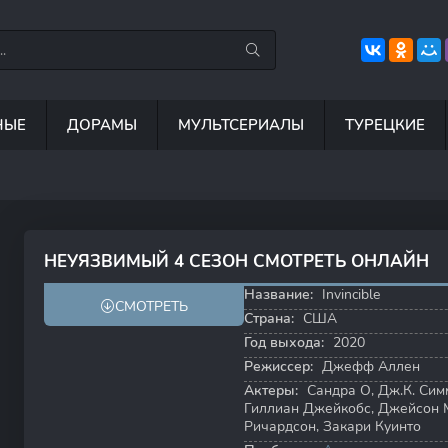
НЫЕ
ДОРАМЫ
МУЛЬТСЕРИАЛЫ
ТУРЕЦКИЕ
7.5
8.8
8.5
6
НЕУЯЗВИМЫЙ 4 СЕЗОН СМОТРЕТЬ ОНЛАЙН
8.2
8.7
Название:
Invincible
СМОТРЕТЬ
Страна:
США
Год выхода:
2020
Режиссер:
Джефф Аллен
Актеры:
Сандра О
,
Дж.К. Сим
Гиллиан Джейкобс
,
Джейсон 
Ричардсон
,
Закари Куинто