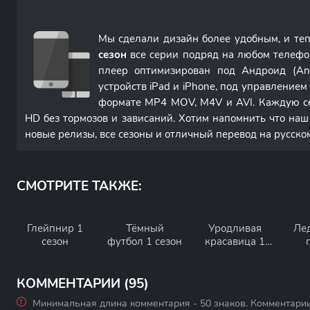
Мы сделали дизайн более удобным, и те
сезон
все серии подряд на любом телефо
плеер оптимизирован под Андроид (An
устройств iPad и iPhone, под управление
формате MP4 MOV, M4V и AVI. Каждую с
HD без тормозов и зависаний. Хотим напомнить что наш
новые релизы, все сезоны и отличный перевод на русско
СМОТРИТЕ ТАКЖЕ:
Глейпнир 1
Тёмный
Уродливая
Ле
сезон
футбол 1 сезон
красавица 1
сезон
И
Скра
КОММЕНТАРИИ (95)
Минимальная длина комментария - 50 знаков. Комментари