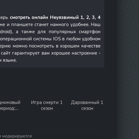
перь
смотреть онлайн Неуязвимый 1, 2, 3, 4
не и планшете станет намного удобнее. Наш
droid), а также для популярных смартфон
м операционной системы IOS в любом удобном
ерию можно посмотреть в хорошем качестве
 сайт гарантирует вам хорошее настроение -
м языке.
дниковый
Игра смерти 1
Дарованный 1
период:
сезон
сезон
стории
та 1 сезон
и модерируются