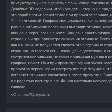
присутствуют ужасно дешёвые фоны, супер статичные, т
Дешёвые 3D модельки, чтобы увидеть которых не придёт
это порой портит впечатление при просмотре сериала, но
Экшен отличный. Графика специфичная и очень непривы
равно анатомически персонажи выглядят отлично, неко
концовка, герои все на высоте. Концовка просто пиздец
сериал, но и при просмотре ощущения отличные. Всего 
как у многих не получается сделать это в огромных се
огромная, но того что есть - очень даже достаточно, и с
смотрится непривычно, не самая привычная музыка в 
графика, сюжет. Но и при просмотре сериал захватывает
просмотра первой серии смотреть все ещё безумно интер
оставляет отличные впечатления после просмотра. Зна
и с радостью посмотрю его. Финал настолько неочевиден
сиквеле.
Ответить
Цитировать