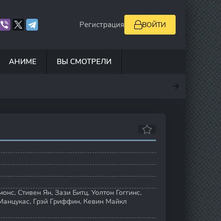
Регистрация
ВОЙТИ
АНИМЕ
ВЫ СМОТРЕЛИ
.7
10
7
6.9
монс
,
Стивен Ян
,
Зази Битц
,
Уолтон Гоггинс
,
Манцукас
,
Грэй Гриффин
,
Кевин Майкл