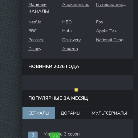
Маньяки
Апокалипсис
Путешествие во времени
КАНАЛЫ
Netflix
HBO
Fox
BBC
Hulu
Apple TV+
Peacock
Discovery
National Geographic
Disney
Amazon
НОВИНКИ 2026 ГОДА
ПОПУЛЯРНЫЕ ЗА МЕСЯЦ
СЕРИАЛЫ
ДОРАМЫ
МУЛЬТСЕРИАЛЫ
Укрытие 3 сезон
7.6