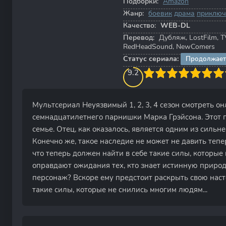
Подборки:
Amazon
Жанр:
боевик
драма
приключ
Качество:
WEB-DL
Перевод:
Дубляж, LostFilm, T
RedHeadSound, NewComers
Статус сериала:
Продолжает
90
1
2
3
9.2
4
5
6
7
8
9
10
Мультсериал Неуязвимый 1, 2, 3, 4 сезон смотреть о
семнадцатилетнего парнишки Марка Грэйсона. Этот п
семье. Отец, как оказалось, является одним из сильн
Конечно же, такое наследие не может не давить тепе
что теперь должен найти в себе такие силы, которые
оправдают ожидания тех, кто знает истинную природ
персонаж? Вскоре ему предстоит раскрыть свою насто
такие силы, которые не снились многим людям...