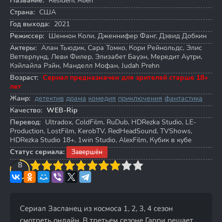
Название:
Resident Alien
Страна:
США
Год выхода:
2021
Режиссер:
Шеннон Коли
,
Дженнифер Фанг
,
Дэвид Добкин
Актеры:
Алан Тьюдик
,
Сара Томко
,
Кори Рейнольдс
,
Элис
Веттерлунд
,
Леви Филер
,
Элизабет Бауэн
,
Мередит Аутри
,
Кэйлайла Рэйн
,
Манделл Мофан
,
Judah Prehn
Возраст:
Сериал предназначен для зрителей старше 18+
лет
Жанр:
детектив
драма
комедия
приключения
фантастика
Качество:
WEB-Rip
Перевод:
Ultradox, ColdFilm, RuDub, HDRezka Studio, LE-
Production, LostFilm, KerobTV, RedHeadSound, TVShows,
HDRezka Studio 18+, 1win Studio, AlexFilm, Кубик в кубе
Статус сериала:
Завершён
3
4
8
5
6
7
8
9
10
Сериал Засланец из космоса 1, 2, 3, 4 сезон
смотреть онлайн. В третьем сезоне Гарри решает