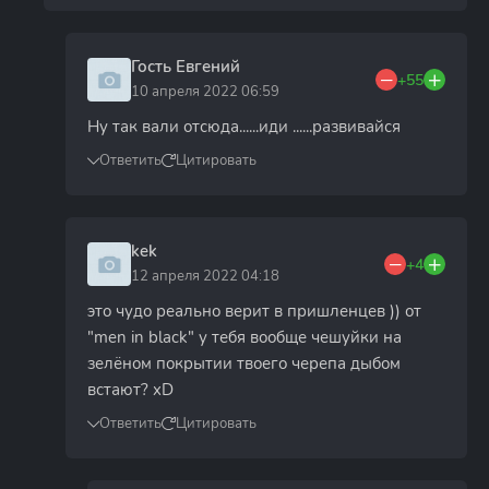
Гость Евгений
+55
10 апреля 2022 06:59
Ну так вали отсюда......иди ......развивайся
Ответить
Цитировать
kek
+4
12 апреля 2022 04:18
это чудо реально верит в пришленцев )) от
"men in black" у тебя вообще чешуйки на
зелёном покрытии твоего черепа дыбом
встают? xD
Ответить
Цитировать