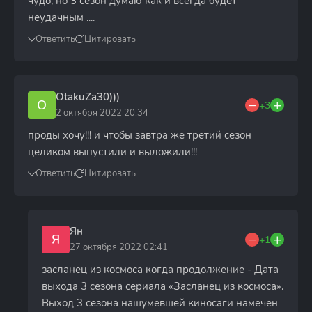
чудо, но 3 сезон думаю как и всегда будет
неудачным ....
Ответить
Цитировать
OtakuZa30)))
O
+3
2 октября 2022 20:34
проды хочу!!! и чтобы завтра же третий сезон
целиком выпустили и выложили!!!
Ответить
Цитировать
Ян
Я
+1
27 октября 2022 02:41
засланец из космоса когда продолжение - Дата
выхода 3 сезона сериала «Засланец из космоса».
Выход 3 сезона нашумевшей киносаги намечен