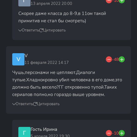
Г
-10
13 апреля 2022 20:00
Скорее даже класса до 8-9,в 11ом такой
примитив не стал бы смотреть)
Ответить
Цитировать
V
V
-48
11 февраля 2022 14:17
Чушь,персонажи не цепляют.Диалоги
тупые.Хладнокровно убил человека в его доме,это
должно быть весело?ГГ откровенно тупой.Таких
сериалов полно,но гораздо выше уровнем.
Ответить
Цитировать
Гость Ирина
Г
-10
5 апреля 2022 19:30