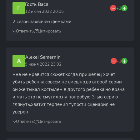
Гость Вася
Г
+2
12 июля 2022 20:05
2 сезон захвачен фемками
Ответить
Цитировать
Alexei Semernin
A
-1
9 июня 2022 23:02
мне не нравится сюжет,когда пришелец хочет
убить ребенка,совсем не смешно.во второй серии
он же тыкал костылем в другого ребенка,но врача
и мать это не смутило.ну попробую 3-ью серию
глянуть,хватит терпения тупости сценария,не
уверен
Ответить
Цитировать