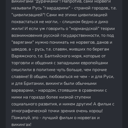
викингами "дурачками"! Напротив, сами норвеги
называли Русь "гаардарики" - страной городов,, т.е.
"цивилизацией"! Сами же этими цивилизацией
похвастаться не могли, - слишком бедно и дико
жили! И если уж говорить о "нормандской" теории
возникновения русской государственности, то под
"варягами" нужно понимать не норвегов, данов и
шведов, а - русь, т.е. славян, живших по берегам
Варяжского, т.е. Балтийского моря, которые от
торговли и общения с западными европейцами
смыслили в политике чуть больше, чем прочие
славяне! В общем, любоваться не чем - и для Руси,
и для Британии, викинги были обычными
варварами, - народом, стоявшим в сравнении с
ними на гораздо более низкой ступени
социального развития, и никем другим! А фильм с
этнографической точки зрения очень хорош!
Пожалуй, это - лучший фильм о норвегах и
викингах!