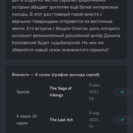
дел и в других частях Европы.Продолжение
истории обещает зрителям ещё более интересные
походы. В этот раз главный герой вместе с
верными товарищами отправится на восточные
земли. Его встреча с Вещим Олегом, роль которого
исполнит великолепный российский актёр Данила
Козловский будет судьбоносной. Но чем же
обернётся новый сезон знаменитого сериала?
Викинги — 6 сезон (график выхода серий)
5 июн
The Saga of
Special
2021,
✔
Vikings
Сб
5 мар
6 сезон 20
The Last Act
2021,
✔
серия
Пт