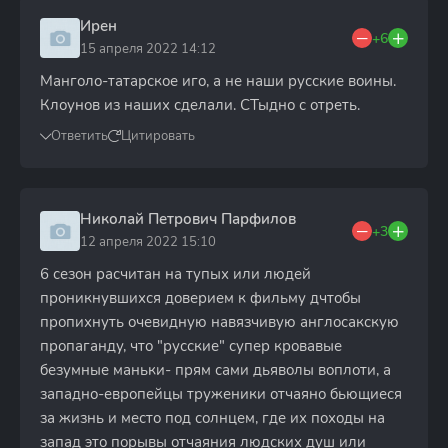
Ирен
+6
15 апреля 2022 14:12
Манголо-татарское иго, а не наши русские воины.
Клоунов из наших сдeлали. СТыдно с отреть.
Ответить
Цитировать
Николай Петрович Парфилов
+3
12 апреля 2022 15:10
6 сезон расчитан на тупых или людей
проникнувшихся доверием к фильму дчтобы
пропихнуть очевидную навязчивую англосакскую
пропаганду, что "русские" супер кровавые
безумные маньки- прям сами дьяволы воплоти, а
западно-европейцы труженики отчаяно бьющиеся
за жизнь и место под солнцем, где их походы на
запад это порывы отчаяния людских душ или