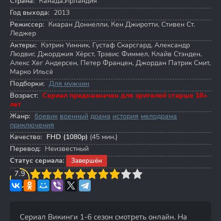
Страна:
Канада,Ирландия
Год выхода:
2013
Режиссер:
Киаран Доннелли
,
Кен Джиротти
,
Стивен Ст.
Леджер
Актеры:
Кэтрин Уинник
,
Густаф Скарсгард
,
Александр
Людвиг
,
Джорджия Хёрст
,
Трэвис Фиммел
,
Клайв Стэнден
,
Алекс Хег Андерсен
,
Петер Францен
,
Джордан Патрик Смит
,
Марко Ильсё
Подборки:
Для мужчин
Возраст:
Сериал предназначен для зрителей старше 18+
лет
Жанр:
боевик
военный
драма
история
мелодрама
приключения
Качество:
FHD (1080p)
(45 мин.)
Перевод:
Неизвестный
Статус сериала:
Завершён
3
7.9
4
5
6
7
8
9
10
Сериал Викинги 1-6 сезон смотреть онлайн. На