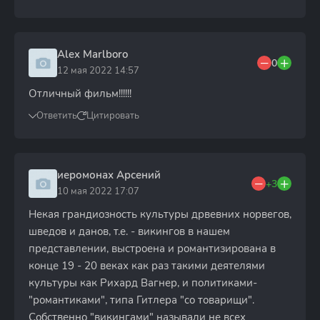
Alex Marlboro
0
12 мая 2022 14:57
Отличный фильм!!!!!!
Ответить
Цитировать
иеромонах Арсений
+3
10 мая 2022 17:07
Некая грандиозность культуры дрвевних норвегов,
шведов и данов, т.е. - викингов в нашем
представлении, выстроена и романтизирована в
конце 19 - 20 веках как раз такими деятелями
культуры как Рихард Вагнер, и политиками-
"романтиками", типа Гитлера "со товарищи".
Собственно "викингами" называли не всех