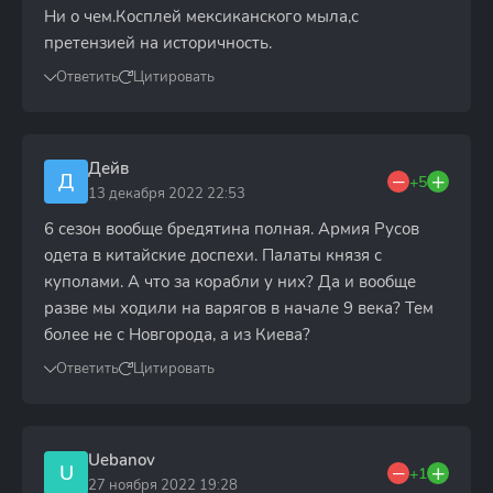
Ни о чем.Косплей мексиканского мыла,с
претензией на историчность.
Ответить
Цитировать
Дейв
Д
+5
13 декабря 2022 22:53
6 сезон вообще бредятина полная. Армия Русов
одета в китайские доспехи. Палаты князя с
куполами. А что за корабли у них? Да и вообще
разве мы ходили на варягов в начале 9 века? Тем
более не с Новгорода, а из Киева?
Ответить
Цитировать
Uebanov
U
+1
27 ноября 2022 19:28