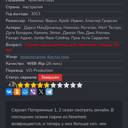
Название:
Nowhere Boys
Страна:
Австралия
Год выхода:
2013
Режиссер:
Николас Версо
,
Крэйг Ирвин
,
Алистер Грирсон
Актеры:
Дарси МакДональд
,
Николас Когхлан
,
Мэтт Тестро
,
Дуги Болдуин
,
Камиль Эллис
,
Джоэл Лок
,
Джо Клочек
,
Рахарт Адамс
,
Jordie Race-Coldrey
,
Лука Аста Сарделис
Возраст:
Сериал предназначен для зрителей старше 16+
лет
Жанр:
приключения
фантастика
Качество:
WEB-Rip
(26 мин.)
Перевод:
VO-Production
Статус сериала:
Завершён
3
4.8
4
5
6
7
8
9
10
Сериал Потерянные 1, 2 сезон смотреть онлайн. В
последнем сезоне парни из Nowhere
возвращаются, и теперь у них больше сил, чем