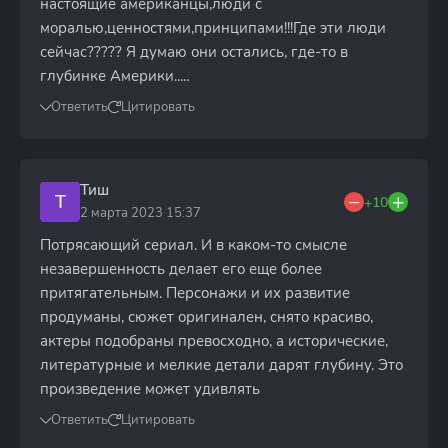
настоящие американцы,люди с
моралью,ценностями,принципами!!!Где эти люди
сейчас????? Я думаю они остались, где-то в
глубинке Америки.....
Ответить
Цитировать
Тиш
Т
+10
2 марта 2023 15:37
Потрясающий сериал. И в каком-то смысле
незавершенность делает его еще более
притягательным. Персонажи и их развитие
продуманы, сюжет оригинален, снято красиво,
актеры подобраны превосходно, а исторические,
литературные и мелкие детали дарят глубину. Это
произведение может удивлять
Ответить
Цитировать