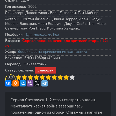
Страна:
США
Год выхода:
2002
Режиссер:
Джосс Уидон
,
Верн Джиллам
,
Тим Майнир
Актеры:
Нэйтан Филлион
,
Джина Торрес
,
Алан Тьюдик
,
Морена Баккарин
,
Адам Болдуин
,
Джуэл Стэйт
,
Шон Маэр
,
Саммер Глау
,
Рон Гласс
,
Кристина Хендрикс
Подборки:
Для молодёжи
,
Fox
Возраст:
Сериал предназначен для зрителей старше 12+
лет
Жанр:
боевик
драма
приключения
фантастика
Качество:
FHD (1080p)
(42 мин.)
Перевод:
Неизвестный
Статус сериала:
Завершён
3
8.9
4
5
6
7
8
9
10
Сериал Светлячок 1, 2 сезон смотреть онлайн.
Межгалактическая война завершилась
поражением одной из сторон. Отважный капитан