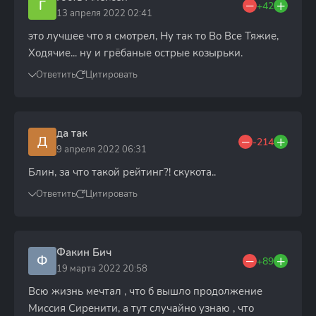
Г
+42
13 апреля 2022 02:41
это лучшее что я смотрел, Ну так то Во Все Тяжие,
Ходячие... ну и грёбаные острые козырьки.
Ответить
Цитировать
да так
Д
-214
9 апреля 2022 06:31
Блин, за что такой рейтинг?! скукота..
Ответить
Цитировать
Факин Бич
Ф
+89
19 марта 2022 20:58
Всю жизнь мечтал , что б вышло продолжение
Миссия Сиренити, а тут случайно узнаю , что