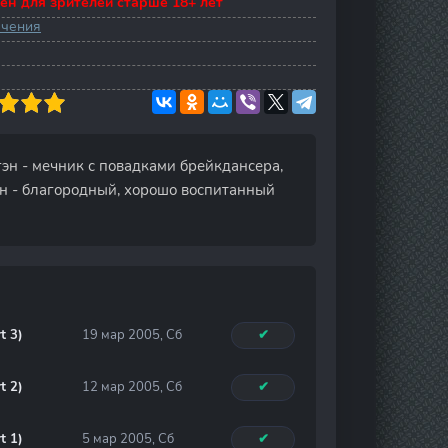
ен для зрителей старше 18+ лет
ючения
эн - мечник с повадками брейкдансера,
н - благородный, хорошо воспитанный
t 3)
19 мар 2005, Сб
✔
t 2)
12 мар 2005, Сб
✔
t 1)
5 мар 2005, Сб
✔