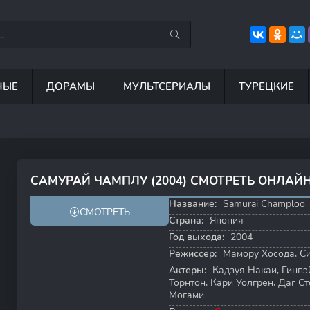
НЫЕ
ДОРАМЫ
МУЛЬТСЕРИАЛЫ
ТУРЕЦКИЕ
7.5
8.8
8.5
6
САМУРАЙ ЧАМПЛУ (2004) СМОТРЕТЬ ОНЛАЙ
8.4
8.5
Название:
Samurai Champloo
СМОТРЕТЬ
Страна:
Япония
Год выхода:
2004
Режиссер:
Мамору Хосода
,
С
Актеры:
Кадзуя Накаи
,
Гинпэ
Торнтон
,
Кари Уолгрен
,
Даг Ст
Могами