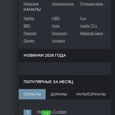
Маньяки
Апокалипсис
Путешествие во времени
КАНАЛЫ
Netflix
HBO
Fox
BBC
Hulu
Apple TV+
Peacock
Discovery
National Geographic
Disney
Amazon
НОВИНКИ 2026 ГОДА
ПОПУЛЯРНЫЕ ЗА МЕСЯЦ
СЕРИАЛЫ
ДОРАМЫ
МУЛЬТСЕРИАЛЫ
Укрытие 3 сезон
7.6