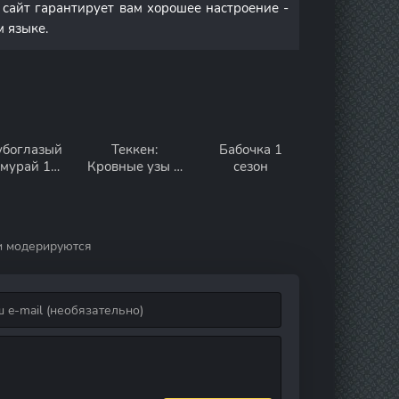
 сайт гарантирует вам хорошее настроение -
м языке.
убоглазый
Теккен:
Бабочка 1
амурай 1
Кровные узы 1
сезон
сезон
сезон
и модерируются