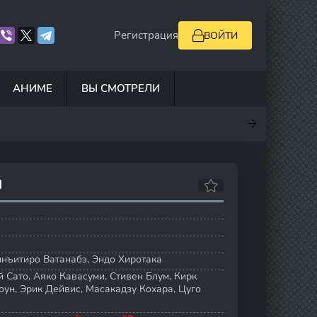
Регистрация
ВОЙТИ
АНИМЕ
ВЫ СМОТРЕЛИ
.7
7
0
6.9
Н
инъитиро Ватанабэ
,
Эндо Хиротака
й Сато
,
Аяко Кавасуми
,
Стивен Блум
,
Кирк
оун
,
Эрик Дейвис
,
Масакадзу Кохара
,
Цуго