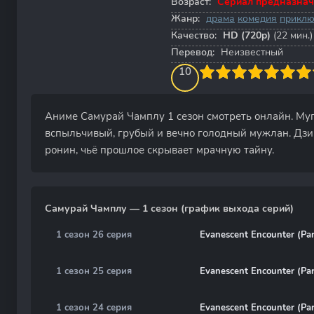
Возраст:
Сериал предназнач
Жанр:
драма
комедия
прикл
Качество:
HD (720p)
(22 мин.)
Перевод:
Неизвестный
100
1
2
3
4
10
5
6
7
8
9
10
Аниме Самурай Чамплу 1 сезон смотреть онлайн. Муг
вспыльчивый, грубый и вечно голодный мужлан. Дзи
ронин, чьё прошлое скрывает мрачную тайну.
Самурай Чамплу — 1 сезон (график выхода серий)
1 сезон 26 серия
Evanescent Encounter (Par
1 сезон 25 серия
Evanescent Encounter (Par
1 сезон 24 серия
Evanescent Encounter (Par