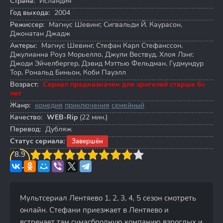
Страна:
Исландия
Год выхода:
2004
Режиссер:
Магнус Шевинг
,
Сигвальди Й. Каурасон
,
Джонатан Джадж
Актеры:
Магнус Шевинг
,
Стефан Карл Стефанссон
,
Джулианна Роуз Морьелло
,
Джули Вествуд
,
Хлоя Лэнг
,
Джоди Эйчелбергер
,
Дэвид Мэттью Фельдман
,
Гудмундур
Тор
,
Рональд Биньон
,
Коби Пауэлл
Возраст:
Сериал предназначен для зрителей старше 6+
лет
Жанр:
комедия
приключения
семейный
Качество:
WEB-Rip
(22 мин.)
Перевод:
Дубляж
Статус сериала:
Завершён
3
8.9
4
5
6
7
8
9
10
Мультсериал Лентяево 1, 2, 3, 4, 5 сезон смотреть
онлайн. Стефани приезжает в Лентяево и
встречает там сумасбродную компанию взрослых и