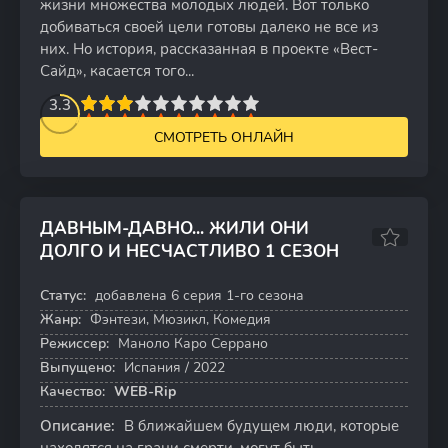
жизни множества молодых людей. Вот только
добиваться своей цели готовы далеко не все из
них. Но история, рассказанная в проекте «Вест-
Сайд», касается того...
2
3
4
3.3
5
6
7
8
9
10
СМОТРЕТЬ ОНЛАЙН
ДАВНЫМ-ДАВНО... ЖИЛИ ОНИ
ДОЛГО И НЕСЧАСТЛИВО 1 СЕЗОН
5.5
Статус:
добавлена 6 серия 1-го сезона
6 серий
Жанр:
Фэнтези, Мюзикл, Комедия
Режиссер:
Маноло Каро Серрано
Выпущено:
Испания / 2022
Качество:
WEB-Rip
Описание:
В ближайшем будущем люди, которые