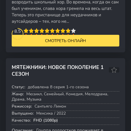
возродить школьный хор. Во времена, когда он сам
был учеником, слава хора гремела на весь штат.
Теперь это пристанище для неудачников и
аутсайдеров – тех, кого не...
2
3
4
8.5
5
6
7
8
9
10
СМОТРЕТЬ ОНЛАЙН
МЯТЕЖНИКИ: НОВОЕ ПОКОЛЕНИЕ 1
СЕЗОН
6.2
6.5
Статус:
добавлена 8 серия 1-го сезона
8 серий
Жанр:
Мюзикл, Семейный, Комедия, Мелодрама,
Драма, Музыка
Режиссер:
Сантьяго Лимон
Выпущено:
Мексика / 2022
Качество:
FHD (1080p)
Описание:
Группа подростков проживает в