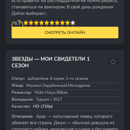
есть правило: на шестнадцатилетие нужно решить,
становиться ли вампиром. В свой день рождения
Дейзи выбирает...
2
3
4
8.9
5
6
7
8
9
10
СМОТРЕТЬ ОНЛАЙН
ЗВЕЗДЫ — МОИ СВИДЕТЕЛИ 1
СЕЗОН
5.3
Статус:
добавлена 4 серия 1-го сезона
4 серий
Жанр:
Мюзикл,Зарубежный,Мелодрама
Режиссер:
Yildiz Hülya Bilban
Выпущено:
Турция / 2017
Качество:
HD (720p)
Описание:
Арас — популярный певец, которого
обожает вся страна. Джун — обычная девушка из
соседнего района, мечтающая о сцене и без памяти