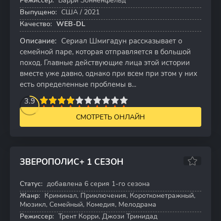
Режиссер:
Барри Зонненфельд
Выпущено:
США / 2021
Качество:
WEB-DL
Описание:
Сериал Шмигадун рассказывает о
семейной паре, которая отправляется в большой
поход. Главные действующие лица этой истории
вместе уже давно, однако при всем при этом у них
есть определенные проблемы в...
2
3
4
3.9
5
6
7
8
9
10
СМОТРЕТЬ ОНЛАЙН
ЗВЕРОПОЛИС+ 1 СЕЗОН
6.7
6.8
Статус:
добавлена 6 серия 1-го сезона
6 серий
Жанр:
Криминал, Приключения, Короткометражный,
Мюзикл, Семейный, Комедия, Мелодрама
Режиссер:
Трент Корри, Джози Тринидад