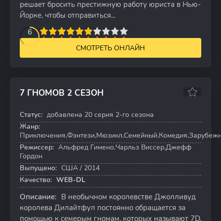
решает бросить престижную работу юриста в Нью-
Йорке, чтобы отправиться...
2
3
4
5
6
6
7
8
9
10
СМОТРЕТЬ ОНЛАЙН
7 ГНОМОВ 2 СЕЗОН
6.1
5.9
Статус:
добавлена 20 серия 2-го сезона
20 серий
Жанр:
Приключения,Фэнтези,Мюзикл,Семейный,Комедия,Зарубеж
Режиссер:
Альфред Гимено,Чарльз Виссер,Джефф
Гордон
Выпущено:
США / 2014
Качество:
WEB-DL
Описание:
В необычном королевстве Джолливуд
королева Дилайтфул постоянно обращается за
помощью к семерым гномам, которых называют 7D,