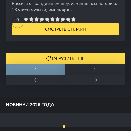
Рассказ о грандиозном шоу, изменившем историю:
16 часов музыки, миллиарды...
2
3
4
5
0
6
7
8
9
10
СМОТРЕТЬ ОНЛАЙН
ЗАГРУЗИТЬ ЕЩЕ
1
2
НОВИНКИ 2026 ГОДА