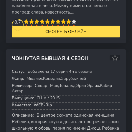
влюбленная в него. Между ними стоит много
преград: слава, известность,...
2
3
4
8.7
5
6
7
8
9
10
СМОТРЕТЬ ОНЛАЙН
ЧОКНУТАЯ БЫВШАЯ 4 СЕЗОН
7.1
7.9
Статус:
добавлена 17 серия 4-го сезона
17 серий
Жанр:
Мюзикл,Комедия,Зарубежный
Режиссер:
Стюарт МакДональд,Эрин Эрлих,Кабир
Ахтар
Выпущено:
США / 2015
Качество:
WEB-Rip
Описание:
В центре сюжета одинокая женщина
Ребекка, которая спустя десять лет встречает свою
школьную любовь, парня по имени Джош. Ребекка