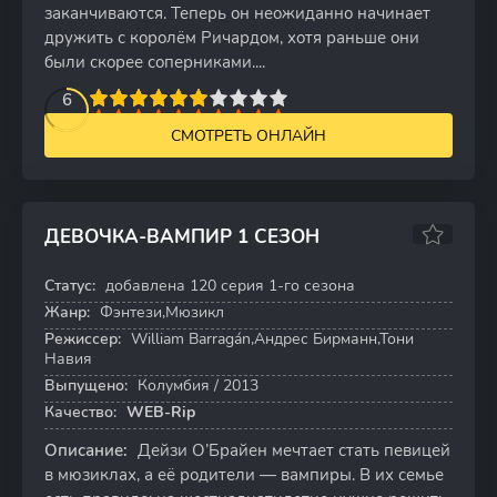
заканчиваются. Теперь он неожиданно начинает
дружить с королём Ричардом, хотя раньше они
были скорее соперниками....
2
3
4
5
6
6
7
8
9
10
СМОТРЕТЬ ОНЛАЙН
ДЕВОЧКА-ВАМПИР 1 СЕЗОН
5.3
Статус:
добавлена 120 серия 1-го сезона
120 серий
Жанр:
Фэнтези,Мюзикл
Режиссер:
William Barragán,Андрес Бирманн,Тони
Навия
Выпущено:
Колумбия / 2013
Качество:
WEB-Rip
Описание:
Дейзи О’Брайен мечтает стать певицей
в мюзиклах, а её родители — вампиры. В их семье