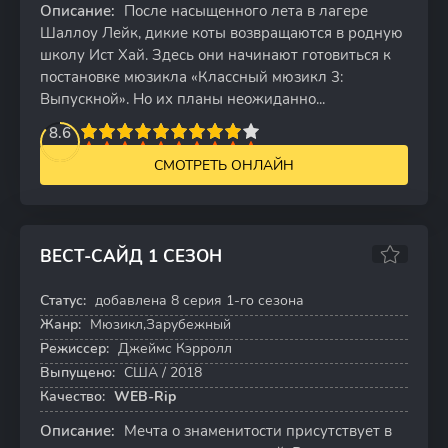
Описание:
После насыщенного лета в лагере
Шаллоу Лейк, дикие коты возвращаются в родную
школу Ист Хай. Здесь они начинают готовиться к
постановке мюзикла «Классный мюзикл 3:
Выпускной». Но их планы неожиданно...
2
3
4
8.6
5
6
7
8
9
10
СМОТРЕТЬ ОНЛАЙН
ВЕСТ-САЙД 1 СЕЗОН
6.0
Статус:
добавлена 8 серия 1-го сезона
8 серий
Жанр:
Мюзикл,Зарубежный
Режиссер:
Джеймс Кэрролл
Выпущено:
США / 2018
Качество:
WEB-Rip
Описание:
Мечта о знаменитости присутствует в