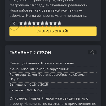
находятся на грани смерти, могут быть
“загружены” в среду виртуальной реальности.
Нора работает как раз в такой компании —
Lakeview. Когда её парень Амелл попадает в...
2
3
4
5
0
6
7
8
9
10
СМОТРЕТЬ ОНЛАЙН
ГАЛАВАНТ 2 СЕЗОН
8.0
8.1
Статус:
добавлена 10 серия 2-го сезона
10 серий
Жанр:
Мюзикл,Комедия,Зарубежный
Режиссер:
Джон Фортенберри,Крис Кох,Деклан
Лауни
Выпущено:
США / 2015
Качество:
WEB-Rip
Описание:
Главный герой уже увидел тёмную
сторону Мадалены, но на этом его приключения не