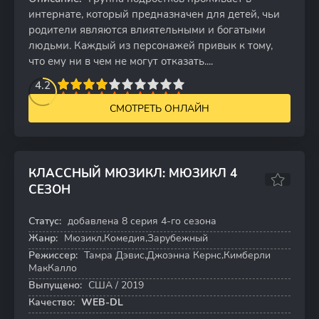
интернате, который предназначен для детей, чьи
родители являются влиятельными и богатыми
людьми. Каждый из персонажей привык к тому,
что ему ни в чем не могут отказать....
2
3
4
4.2
5
6
7
8
9
10
СМОТРЕТЬ ОНЛАЙН
КЛАССНЫЙ МЮЗИКЛ: МЮЗИКЛ 4
СЕЗОН
7.1
7.1
Статус:
добавлена 8 серия 4-го сезона
8 серий
Жанр:
Мюзикл,Комедия,Зарубежный
Режиссер:
Тамра Дэвис,Джоэнна Кернс,Кимберли
МакКалло
Выпущено:
США / 2019
Качество:
WEB-DL