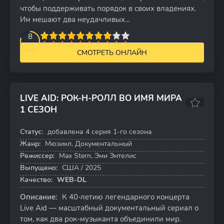
чтобы поддерживать порядок в своих владениях.
Им мешают два неудачливых...
2
3
4
5
8
6
7
8
9
10
СМОТРЕТЬ ОНЛАЙН
LIVE AID: РОК-Н-РОЛЛ ВО ИМЯ МИРА
1 СЕЗОН
7.6
Статус:
добавлена 4 серия 1-го сезона
4 серий
Жанр:
Мюзикл, Документальный
Режиссер:
Max Stern, Эми Энтелис
Выпущено:
США / 2025
Качество:
WEB-DL
Описание:
К 40-летию легендарного концерта
Live Aid — масштабный документальный сериал о
том, как два рок-музыканта объединили мир.