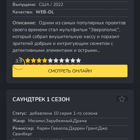
Выпущено:
США / 2022
Качество:
WEB-DL
Описание:
Одним из самых популярных проектов
своего времени стал мультфильм "Зверополис",
который собрал внушительную кассу и поразил
зрителей добрым и интригующим сюжетом с
детективными элементами и острыми...
2
3
4
3.9
5
6
7
8
9
10
СМОТРЕТЬ ОНЛАЙН
САУНДТРЕК 1 СЕЗОН
6.8
Статус:
добавлена 10 серия 1-го сезона
10 серий
Жанр:
Мюзикл,Зарубежный,Драма
Режиссер:
Карен Гавиола,Даррен Грант,Джо
Сванберг