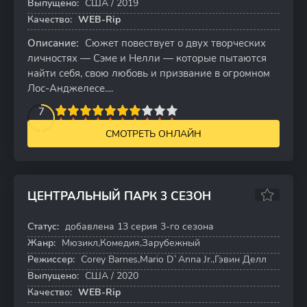
Выпущено:
США / 2019
Качество:
WEB-Rip
Описание:
Сюжет повествует о двух творческих
личностях — Сэме и Нелли — которые пытаются
найти себя, свою любовь и призвание в огромном
Лос-Анджелесе....
2
3
4
5
7
6
7
8
9
10
СМОТРЕТЬ ОНЛАЙН
ЦЕНТРАЛЬНЫЙ ПАРК 3 СЕЗОН
6.2
6.9
Статус:
добавлена 13 серия 3-го сезона
13 серий
Жанр:
Мюзикл,Комедия,Зарубежный
Режиссер:
Corey Barnes,Mario D`Anna Jr.,Гэвин Делл
Выпущено:
США / 2020
Качество:
WEB-Rip