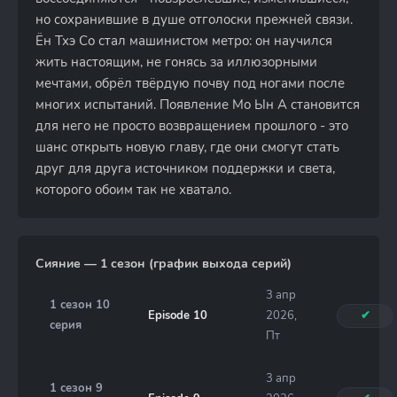
но сохранившие в душе отголоски прежней связи.
Ён Тхэ Со стал машинистом метро: он научился
жить настоящим, не гонясь за иллюзорными
мечтами, обрёл твёрдую почву под ногами после
многих испытаний. Появление Мо Ын А становится
для него не просто возвращением прошлого - это
шанс открыть новую главу, где они смогут стать
друг для друга источником поддержки и света,
которого обоим так не хватало.
Сияние — 1 сезон (график выхода серий)
3 апр
1 сезон 10
Episode 10
2026,
✔
серия
Пт
3 апр
1 сезон 9