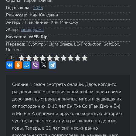
Страна:
Корея Южная
Год выхода:
2026
Режиссер:
Ким Юн-джин
Актеры:
Пак Чин-ён
,
Ким Мин-джу
Жанр:
мелодрама
Качество:
WEB-Rip
Перевод:
Субтитры, Light Breeze, LE-Production, SoftBox,
Unicorn
3
4
0
5
6
7
8
9
10
Сияние 1 сезон смотреть онлайн. Двое, когда‐то
разделившие мгновения юной любви, шли своими
дорогами, выстраивая личные миры и защищая их
от посторонних. В 19 лет Ён Тхэ Со (Пак Джин Ён)
и Мо Ын А пережили яркую, но короткую историю
чувств, после чего их пути разошлись на долгие
годы. Теперь, в 30 лет, они неожиданно
воссоединяются - повзрослевшие, изменившиеся,