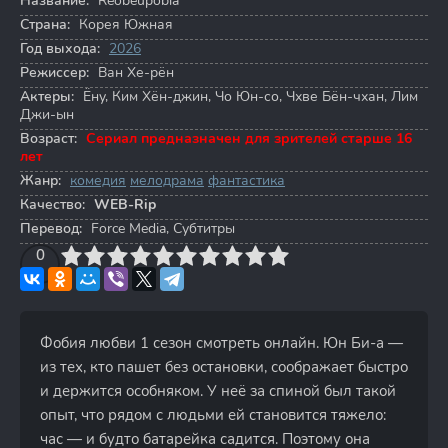
Название:
Reobeupobia
Страна:
Корея Южная
Год выхода:
2026
Режиссер:
Ван Хе-рён
Актеры:
Ёну
,
Ким Хён-джин
,
Чо Юн-со
,
Чхве Бён-чхан
,
Лим
Джи-ын
Возраст:
Сериал предназначен для зрителей старше 16
лет
Жанр:
комедия
мелодрама
фантастика
Качество:
WEB-Rip
Перевод:
Force Media, Субтитры
3
4
0
5
6
7
8
9
10
Фобия любви 1 сезон смотреть онлайн. Юн Би-а —
из тех, кто пашет без остановки, соображает быстро
и держится особняком. У неё за спиной был такой
опыт, что рядом с людьми ей становится тяжело:
час — и будто батарейка садится. Поэтому она