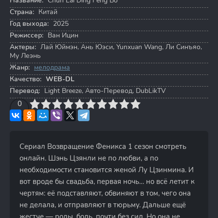
Название:
Chun Lai Ding Feng Bo
Страна:
Китай
Год выхода:
2025
Режиссер:
Ван Ицин
Актеры:
Лай Юймэн
,
Ань Юэси
,
Yunxuan Wang
,
Ли Синъяо
,
Му Леэнь
Жанр:
мелодрама
Качество:
WEB-DL
Перевод:
Light Breeze, Авто-Перевод, DubLikTV
3
4
0
5
6
7
8
9
10
Сериал Возвращение Феникса 1 сезон смотреть
онлайн. Шэнь Цзянли не по любви, а по
необходимости становится женой Лу Цзинмина. И
вот вроде бы свадьба, первая ночь… но всё летит к
чертям: её подставляют, обвиняют в том, чего она
не делала, и отправляют в тюрьму. Дальше ещё
жестче — роды, боль, почти без сил. Но она не