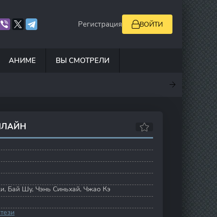
Регистрация
ВОЙТИ
АНИМЕ
ВЫ СМОТРЕЛИ
.9
7
0
5
НЛАЙН
жи
,
Бай Шу
,
Чэнь Синьхай
,
Чжао Кэ
тези