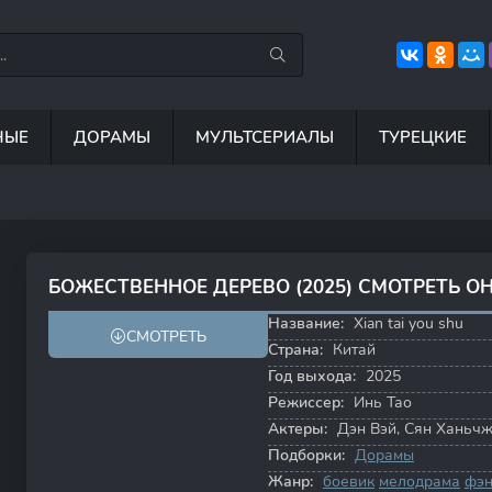
НЫЕ
ДОРАМЫ
МУЛЬТСЕРИАЛЫ
ТУРЕЦКИЕ
7.5
8.8
8.4
6
БОЖЕСТВЕННОЕ ДЕРЕВО (2025) СМОТРЕТЬ О
8.1
7.4
Название:
Xian tai you shu
СМОТРЕТЬ
Страна:
Китай
Год выхода:
2025
Режиссер:
Инь Тао
Актеры:
Дэн Вэй
,
Сян Ханьч
Подборки:
Дорамы
Жанр:
боевик
мелодрама
фэн