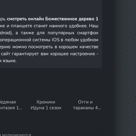
ерь
смотреть онлайн Божественное дерево 1
не и планшете станет намного удобнее. Наш
droid), а также для популярных смартфон
м операционной системы IOS в любом удобном
ерию можно посмотреть в хорошем качестве
 сайт гарантирует вам хорошее настроение -
м языке.
едяная
Хроники
Огги и
нтазия 1
Идуна 1 сезон
тараканы 4
сезон
сезон
и модерируются