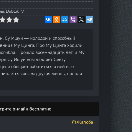
тры, DubLikTV
йн. Су Ишуй — молодой и способный
тавница Му Цингэ. Про Му Цингэ ходили
 погибла. Прошло восемнадцать лет, и Му
рь Су Ишуй возглавляет Секту
цы и обещает заботиться о ней всю
ачинается совсем другая жизнь, полная
трите онлайн бесплатно
Жалоба