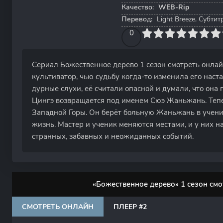
Качество:
WEB-Rip
Перевод:
Light Breeze, Субти
0
1
2
3
4
0
5
6
7
8
9
10
Сериал Божественное дерево 1 сезон смотреть онла
культиватор, чью судьбу когда-то изменила его нас
дурные слухи, её считали опасной и думали, что она
Цингэ возвращается под именем Сюэ Жаньжань. Тепе
Западной Горы. Он берёт больную Жаньжань в учени
жизнь. Мастер и ученик меняются местами, и у них н
странных, забавных и неожиданных событий.
«Божественное дерево» 1 сезон смо
СМОТРЕТЬ ОНЛАЙН
ПЛЕЕР #2