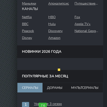
Маньяки
Апокалипсис
Путешествие во времени
КАНАЛЫ
Netflix
HBO
Fox
BBC
Hulu
Apple TV+
Peacock
Discovery
National Geographic
Disney
Amazon
НОВИНКИ 2026 ГОДА
ПОПУЛЯРНЫЕ ЗА МЕСЯЦ
СЕРИАЛЫ
ДОРАМЫ
МУЛЬТСЕРИАЛЫ
Укрытие 3 сезон
7.6