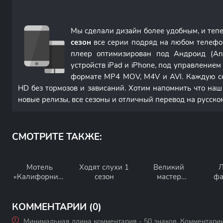
Мы сделали дизайн более удобным, и теп
сезон
все серии подряд на любом телефо
плеер оптимизирован под Андроид (An
устройств iPad и iPhone, под управление
формате MP4 MOV, M4V и AVI. Каждую с
HD без тормозов и зависаний. Хотим напомнить что наш
новые релизы, все сезоны и отличный перевод на русско
СМОТРИТЕ ТАКЖЕ:
Мотель
Ходят слухи 1
Великий
Л
«Калифорния»
сезон
мастер
фа
1 сезон
даосизма 1
сезон
КОММЕНТАРИИ (0)
Минимальная длина комментария - 50 знаков. Комментари