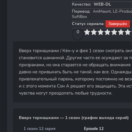
Качество:
WEB-DL
Перевод:
AniMaunt, LE-Produc
SoftBox
Статус сериала:
Завершён
0
1
2
3
4
0
5
6
7
8
9
10
Вверх тормашками / Кён-у и фея 1 сезон смотреть он
становится шаманкой. Другие часто ее осуждают за то
призраками, но она старается не обращать внимания
давно не привыкать быть не такой, как все. Однажд
привлекательный парень, которому постоянно не везет
и с этого момента Сон А решает его защищать. Эта ис
чувства могут преодолеть любые трудности.
Вверх тормашками — 1 сезон (график выхода серий)
1 сезон 12 серия
Episode 12