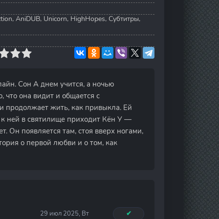
tion, AniDUB, Unicorn, HighHopes, Субтитры,
лайн. Сон А днем учится, а ночью
, что она видит и общается с
 и продолжает жить, как привыкла. Ей
ы к ней в святилище приходит Кён У —
. Он появляется там, стоя вверх ногами,
тория о первой любви и о том, как
29 июл 2025, Вт
✔