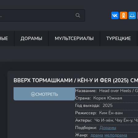
НЫЕ
ДОРАМЫ
МУЛЬТСЕРИАЛЫ
ТУРЕЦКИЕ
7.5
8.8
6.7
8
ВВЕРХ ТОРМАШКАМИ / КЁН-У И ФЕЯ (2025) 
8.0
7.4
Название:
Head over Heels /
СМОТРЕТЬ
Страна:
Корея Южная
Год выхода:
2025
Режиссер:
Ким Ён-ван
Актеры:
Чо И-хён
,
Чху Ён-у
,
Ч
Подборки:
Дорамы
Жанр:
драма
мелодрама