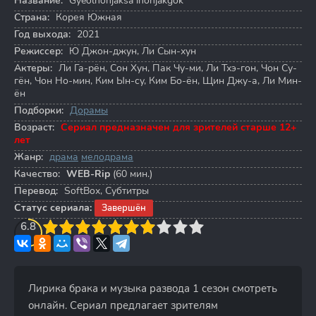
Название:
Gyeolhonjaksa ihonjakgok
Страна:
Корея Южная
Год выхода:
2021
Режиссер:
Ю Джон-джун
,
Ли Сын-хун
Актеры:
Ли Га-рён
,
Сон Хун
,
Пак Чу-ми
,
Ли Тхэ-гон
,
Чон Су-
гён
,
Чон Но-мин
,
Ким Ын-су
,
Ким Бо-ён
,
Щин Джу-а
,
Ли Мин-
ён
Подборки:
Дорамы
Возраст:
Сериал предназначен для зрителей старше 12+
лет
Жанр:
драма
мелодрама
Качество:
WEB-Rip
(60 мин.)
Перевод:
SoftBox, Субтитры
Статус сериала:
Завершён
3
6.8
4
5
6
7
8
9
10
Лирика брака и музыка развода 1 сезон смотреть
онлайн. Сериал предлагает зрителям