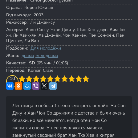
Название:
Cheongookeui gyedan
Страна:
Корея Южная
Год выхода:
2003
Режиссер:
Ли Джан-су
Актеры:
Квон Сан-у
,
Чхве Джи-у
,
Щин Хён-джун
,
Ким Тхэ-
хи
,
Ли Хви-хян
,
Ха Джэ-ён
,
Чон Хан-ён
,
Пэк Сон-хён
,
Пак
Щин-хе
,
Ли Ван
Подборки:
Для молодёжи
Жанр:
драма
мелодрама
Качество:
SD
(65 мин. / 01:05)
Перевод:
Korean Craze
3
4
10
5
6
7
8
9
10
Лестница в небеса 1 сезон смотреть онлайн. Ча Сон
Джу и Хан Чон Со дружили с детства и были очень
близки, но всё меняется, когда отец Чон Со
женится снова. У неё появляются мачеха,
замкнутый сводный брат Хан Тхэ Хва и хитрая