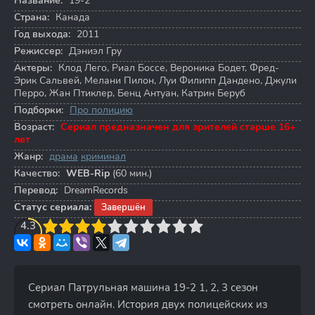
Название:
19-2
Страна:
Канада
Год выхода:
2011
Режиссер:
Дэниэл Гру
Актеры:
Клод Лего
,
Риал Боссе
,
Вероника Бодет
,
Фред-
Эрик Сальвей
,
Мелани Пилон
,
Луи Филипп Дандено
,
Джули
Перро
,
Жан Птиклер
,
Бенц Антуан
,
Катрин Беруб
Подборки:
Про полицию
Возраст:
Сериал предназначен для зрителей старше 16+
лет
Жанр:
драма
криминал
Качество:
WEB-Rip
(60 мин.)
Перевод:
DreamRecords
Статус сериала:
Завершён
3
4.3
4
5
6
7
8
9
10
Сериал Патрульная машина 19-2 1, 2, 3 сезон
смотреть онлайн. История двух полицейских из