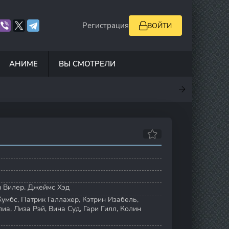
Регистрация
ВОЙТИ
АНИМЕ
ВЫ СМОТРЕЛИ
.9
7
0
5
н Вилер
,
Джеймс Хэд
Кумбс
,
Патрик Галлахер
,
Кэтрин Изабель
,
лиа
,
Лиза Рэй
,
Вина Суд
,
Гари Гилл
,
Колин