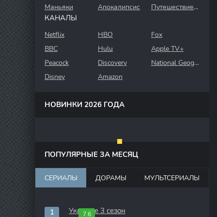
Маньяки
Апокалипсис
Путешествие во времени
КАНАЛЫ
Netflix
HBO
Fox
BBC
Hulu
Apple TV+
Peacock
Discovery
National Geographic
Disney
Amazon
НОВИНКИ 2026 ГОДА
ПОПУЛЯРНЫЕ ЗА МЕСЯЦ
СЕРИАЛЫ
ДОРАМЫ
МУЛЬТСЕРИАЛЫ
Укрытие 3 сезон
7.6