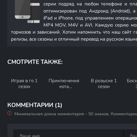
серии подряд на любом телефоне и пла
оптимизирован под Андроид (Android), 
iPad и iPhone, под управлением операци
MP4 MOV, M4V и AVI. Каждую серию мож
тормозов и зависаний. Хотим напомнить что наш сайт г
релизы, все сезоны и отличный перевод на русском языке
СМОТРИТЕ ТАКЖЕ:
Играя в го 1
Приключения
В розыске 1
Босх
сезон
кота
сезон
Леопольда 1
сезон
КОММЕНТАРИИ (1)
Минимальная длина комментария - 50 знаков. Комментари