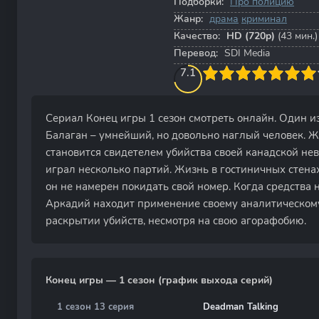
Подборки:
Про полицию
Жанр:
драма
криминал
Качество:
HD (720p)
(43 мин.)
Перевод:
SDI Media
70
1
2
3
7.1
4
5
6
7
8
9
10
Сериал Конец игры 1 сезон смотреть онлайн. Один 
Балаган – умнейший, но довольно наглый человек. Ж
становится свидетелем убийства своей канадской нев
играл несколько партий. Жизнь в гостиничных стенах
он не намерен покидать свой номер. Когда средства 
Аркадий находит применение своему аналитическому
раскрытии убийств, несмотря на свою агорафобию.
Конец игры — 1 сезон (график выхода серий)
1 сезон 13 серия
Deadman Talking