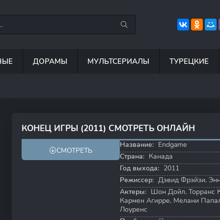
НЫЕ
ДОРАМЫ
МУЛЬТСЕРИАЛЫ
ТУРЕЦКИЕ
7.5
8.8
8.4
6
КОНЕЦ ИГРЫ (2011) СМОТРЕТЬ ОНЛАЙН
7.0
7.5
Название:
Endgame
СМОТРЕТЬ
Страна:
Канада
Год выхода:
2011
Режиссер:
Дэвид Фрэйзи
,
Эн
Актеры:
Шон Дойл
,
Торранс 
Кармен Агирре
,
Мелани Папа
Лоуренс