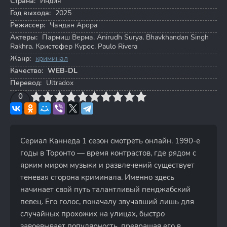
Страна:
Индия
Год выхода:
2025
Режиссер:
Чандан Арора
Актеры:
Пармиш Верма
,
Anirudh Surya
,
Bhavkhandan Singh
Rakhra
,
Кристофер Курос
,
Paulo Rivera
Жанр:
криминал
Качество:
WEB-DL
Перевод:
Ultradox
3
4
0
5
6
7
8
9
10
Сериал Каннеда 1 сезон смотреть онлайн. 1990-е
годы в Торонто — время контрастов, где рядом с
ярким миром музыки и развлечений существует
теневая сторона криминала. Именно здесь
начинает свой путь талантливый пенджабский
певец. Его голос, поначалу звучавший лишь для
случайных прохожих на улицах, быстро
завоевывает популярность, превращая его в