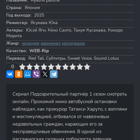
Название:
Ayashii patona
Страна:
Япония
Год выхода:
2025
Режиссер:
Ясукава Юка
Актеры:
Юсэй Яги
,
Кёко Саито
,
Такуя Кусакава
,
Кокоро
Морита
Жанр:
комедия
криминал
мелодрама
Качество:
WEB-Rip
Перевод:
Red Tail, Субтитры, Sweet Voice, Sound Lotus
3
4
0
5
6
7
8
9
10
Сериал Подозрительный партнёр 1 сезон смотреть
онлайн. Прохожий мимо автобусной остановки
наблюдал, как прокурор Татэиси Харуто, с воплями
и жестикуляцией, отбивался от навязчивых
недовольных граждан, карающих его за
несправедливые обвинения. В одной из
пассажирских сидящих поблизости девушек,