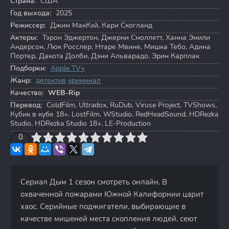
Страна:
США
Год выхода:
2025
Режиссер:
Джим МакКэй
,
Кари Скогланд
Актеры:
Тэрон Эджертон
,
Джерни Смоллетт
,
Ханна Эмили
Андерсон
,
Люк Росслер
,
Нтаре Мвине
,
Мишка Тебо
,
Адина
Портер
,
Дакота Долби
,
Дэни Альварадо
,
Эрин Карплак
Подборки:
Apple TV+
Жанр:
детектив
криминал
Качество:
WEB-Rip
Перевод:
ColdFilm, Ultradox, RuDub, Viruse Project, TVShows,
Кубик в кубе 18+, LostFilm, WStudio, RedHeadSound, HDRezka
Studio, HDRezka Studio 18+, LE-Production
3
4
0
5
6
7
8
9
10
Сериал Дым 1 сезон смотреть онлайн. В
охваченной пожарами Южной Калифорнии царит
хаос. Серийные поджигатели, выбирающие в
качестве мишеней места скопления людей, сеют