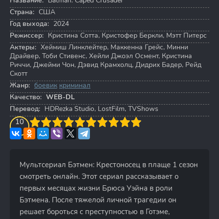
Название:
Batman: Caped Crusader
Страна:
США
Год выхода:
2024
Режиссер:
Кристина Сотта
,
Кристофер Беркли
,
Мэтт Питерс
Актеры:
Хеймиш Линклейтер
,
Маккенна Грейс
,
Минни
Драйвер
,
Тоби Стивенс
,
Хейли Джоэл Осмент
,
Кристина
Риччи
,
Джейми Чон
,
Дэвид Крамхолц
,
Дидрих Бадер
,
Рейд
Скотт
Жанр:
боевик
криминал
Качество:
WEB-DL
Перевод:
HDRezka Studio, LostFilm, TVShows
3
4
10
5
6
7
8
9
10
Мультсериал Бэтмен: Крестоносец в плаще 1 сезон
смотреть онлайн. Этот сериал рассказывает о
первых месяцах жизни Брюса Уэйна в роли
Бэтмена. После тяжелой личной трагедии он
решает бороться с преступностью в Готэме,