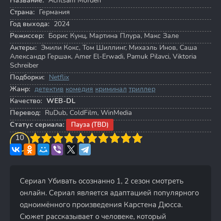
Название:
Achtsam Morden
Страна:
Германия
Год выхода:
2024
Режиссер:
Борис Кунц
,
Мартина Плура
,
Макс Зале
Актеры:
Эмили Кокс
,
Том Шиллинг
,
Михаэль Инов
,
Саша
Александр Гершак
,
Amer El-Erwadi
,
Pamuk Pilavci
,
Viktoria
Schreiber
Подборки:
Netflix
Жанр:
детектив
комедия
криминал
триллер
Качество:
WEB-DL
Перевод:
RuDub, ColdFilm, WinMedia
Статус сериала:
Пауза (TBD)
3
4
10
5
6
7
8
9
10
Сериал Убивать осознанно 1, 2 сезон смотреть
онлайн. Сериал является адаптацией популярного
одноимённого произведения Карстена Дюсса.
Сюжет рассказывает о человеке, который