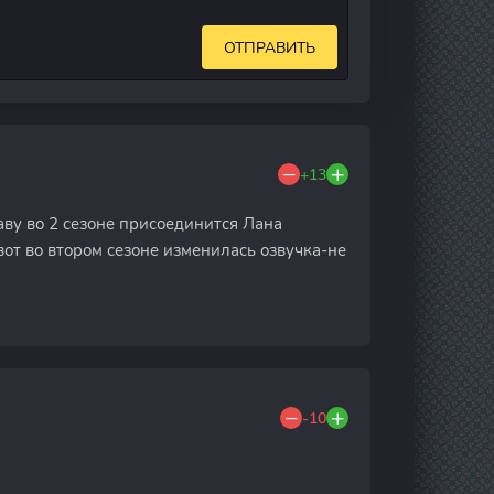
ОТПРАВИТЬ
+13
таву во 2 сезоне присоединится Лана
вот во втором сезоне изменилась озвучка-не
-10