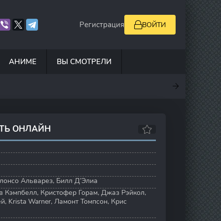
Регистрация
ВОЙТИ
АНИМЕ
ВЫ СМОТРЕЛИ
.5
7
10
6.9
ЕТЬ ОНЛАЙН
лонсо Альварез
,
Билл Д’Элиа
в Кэмпбелл
,
Кристофер Горам
,
Джаз Рэйкол
,
ей
,
Krista Warner
,
Ламонт Томпсон
,
Крис