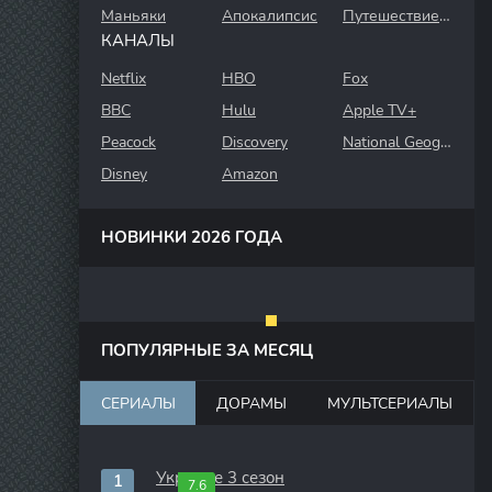
Маньяки
Апокалипсис
Путешествие во времени
КАНАЛЫ
Netflix
HBO
Fox
BBC
Hulu
Apple TV+
Peacock
Discovery
National Geographic
Disney
Amazon
НОВИНКИ 2026 ГОДА
ПОПУЛЯРНЫЕ ЗА МЕСЯЦ
СЕРИАЛЫ
ДОРАМЫ
МУЛЬТСЕРИАЛЫ
Укрытие 3 сезон
7.6