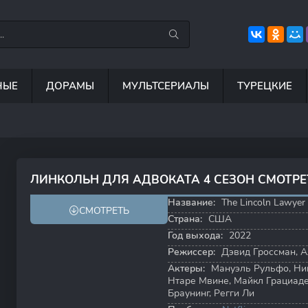
НЫЕ
ДОРАМЫ
МУЛЬТСЕРИАЛЫ
ТУРЕЦКИЕ
7.5
8.8
6.7
8
ЛИНКОЛЬН ДЛЯ АДВОКАТА 4 СЕЗОН СМОТР
7.3
7.7
Название:
The Lincoln Lawyer
СМОТРЕТЬ
Страна:
США
Год выхода:
2022
Режиссер:
Дэвид Гроссман
,
А
Актеры:
Мануэль Рульфо
,
Ни
Нтаре Мвине
,
Майкл Грациад
Браунинг
,
Регги Ли