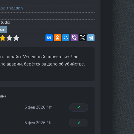
нал
триллер
tudio
ся
еть онлайн. Успешный адвокат из Лос-
 аварии, берётся за дело об убийстве,
ий)
5 фев 2026, Чт
✔
5 фев 2026, Чт
✔