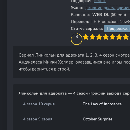
Подборки:
Netflix
Жанр:
детектив
драма
крими
Качество:
WEB-DL
(60 мин)
Перевод:
LE-Production, NewS
Статус сериала:
Продолжает
80
1
2
3
4
8
5
6
7
8
9
10
Сериал Линкольн для адвоката 1, 2, 3, 4 сезон смотр
Анджелеса Микки Холлер, оказавшийся вне игры после
чтобы вернуться в строй.
Линкольн для адвоката — 4 сезон (график выхода сер
4 сезон 10 серия
The Law of Innocence
4 сезон 9 серия
October Surprise