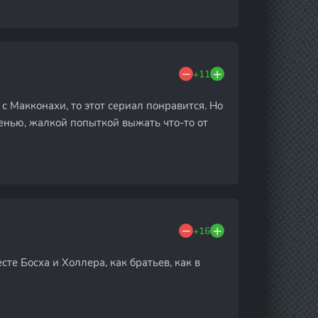
+11
с Макконахи, то этот сериал понравится. Но
енью, жалкой попыткой выжать что-то от
+16
е Босха и Холлера, как братьев, как в