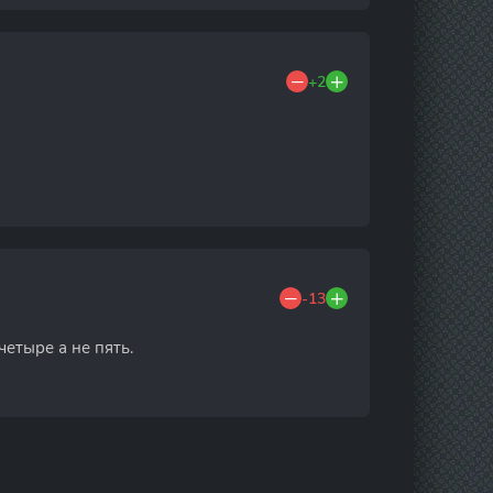
+2
-13
четыре а не пять.