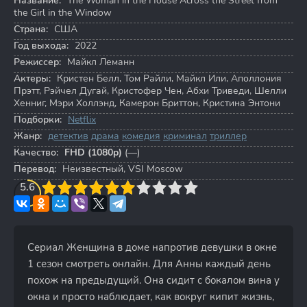
Название:
The Woman in the House Across the Street from
the Girl in the Window
Страна:
США
Год выхода:
2022
Режиссер:
Майкл Леманн
Актеры:
Кристен Белл
,
Том Райли
,
Майкл Или
,
Аполлония
Прэтт
,
Рэйчел Дугай
,
Кристофер Чен
,
Абхи Триведи
,
Шелли
Хенниг
,
Мэри Холлэнд
,
Камерон Бриттон
,
Кристина Энтони
Подборки:
Netflix
Жанр:
детектив
драма
комедия
криминал
триллер
Качество:
FHD (1080p)
(—)
Перевод:
Неизвестный, VSI Moscow
3
5.6
4
5
6
7
8
9
10
Сериал Женщина в доме напротив девушки в окне
1 сезон смотреть онлайн. Для Анны каждый день
похож на предыдущий. Она сидит с бокалом вина у
окна и просто наблюдает, как вокруг кипит жизнь,