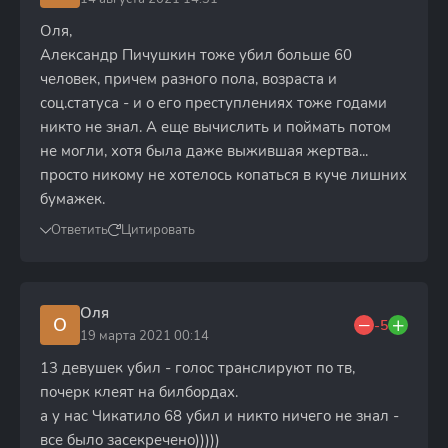
Оля,
Александр Пичушкин тоже убил больше 60
человек, причем разного пола, возраста и
соц.статуса - и о его преступлениях тоже годами
никто не знал. А еще вычислить и поймать потом
не могли, хотя была даже выжившая жертва...
просто никому не хотелось копаться в куче лишних
бумажек.
Ответить
Цитировать
Оля
О
-5
19 марта 2021 00:14
13 девушек убил - голос транслируют по тв,
почерк клеят на билбордах.
а у нас Чикатило 68 убил и никто ничего не знал -
все было засекречено)))))