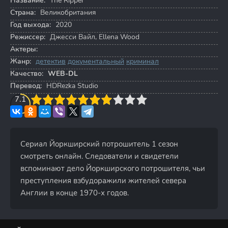
Название:
The Ripper
Страна:
Великобритания
Год выхода:
2020
Режиссер:
Джесси Вайл
,
Ellena Wood
Актеры:
Жанр:
детектив
документальный
криминал
Качество:
WEB-DL
Перевод:
HDRezka Studio
3
7.1
4
5
6
7
8
9
10
Сериал Йоркширский потрошитель 1 сезон
смотреть онлайн. Следователи и свидетели
вспоминают дело Йоркширского потрошителя, чьи
преступления взбудоражили жителей севера
Англии в конце 1970-х годов.