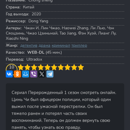
Название:
Chong sheng
Страна:
Китай
Год выхода:
2020
Режиссер:
Dong Yang
Актеры:
Чжан И
,
Лин Чжао
,
Haowei Zhang
,
Ли Лью
,
Чэн
Сяоцзинь
,
Чжао Цзиньмай
,
Tao Jiang
,
Фэн Хуэй
,
Лианг Лу
,
Xiaozhi Ning
Жанр:
детектив
драма
криминал
триллер
Качество:
WEB-DL
(45 мин.)
Перевод:
Ultradox
3
4
10
5
6
7
8
9
10
Сериал Перерожденный 1 сезон смотреть онлайн.
Цинь Чи был офицером полиции, который один
выжил после ужасной перестрелки. Он был
тяжело ранен и потерял часть своих
воспоминаний. Теперь он должен вернуть свою
память, чтобы узнать всю правду.