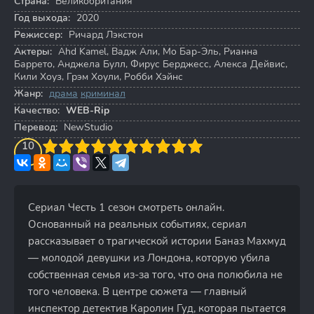
Страна:
Великобритания
Год выхода:
2020
Режиссер:
Ричард Лэкстон
Актеры:
Ahd Kamel
,
Вадж Али
,
Мо Бар-Эль
,
Рианна
Баррето
,
Анджела Булл
,
Фирус Берджесс
,
Алекса Дейвис
,
Кили Хоуз
,
Грэм Хоули
,
Робби Хэйнс
Жанр:
драма
криминал
Качество:
WEB-Rip
Перевод:
NewStudio
3
4
10
5
6
7
8
9
10
Сериал Честь 1 сезон смотреть онлайн.
Основанный на реальных событиях, сериал
рассказывает о трагической истории Баназ Махмуд
— молодой девушки из Лондона, которую убила
собственная семья из-за того, что она полюбила не
того человека. В центре сюжета — главный
инспектор детектив Каролин Гуд, которая пытается