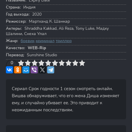
Название:
Expiry Date
Страна:
Индия
Год выхода:
2020
Режиссер:
Мартханд К. Шанкар
Актеры:
Shraddha Kakkad
,
Ali Reza
,
Tony Luke
,
Мадху
Шалини
,
Снеха Улал
Жанр:
боевик
криминал
триллер
Качество:
WEB-Rip
Перевод:
Sunshine Studio
3
4
0
5
6
7
8
9
10
Сериал Срок годности 1 сезон смотреть онлайн.
Вишва обнаруживает, что его жена Диша изменяет
ему, и случайно убивает ее. Это приводит к
неожиданным последствиям.