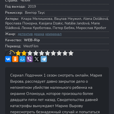
Страна:
Чехия
Год выхода:
2019
Режиссер:
Виктор Таус
Актеры:
Клара Мелишкова
,
Вацлав Неужил
,
Alena Doláková
,
Ярослава Покорна
,
Kasijana Dzakic
,
Natálie Jandová
,
Marie
Sládková
,
Ленка Кроботова
,
Петер Бебяк
,
Мирослав Кробот
Жанр:
детектив
драма
криминал
Качество:
WEB-Rip
Перевод:
WestFilm
3
4
2
5
6
7
8
9
10
Сериал Лодочник 1 сезон смотреть онлайн. Мария
Вирова, расследует давно закрытое дело о
непонятном убийстве маленького ребенка на
окраине Оломоуца, которое произошло более
двадцати пяти лет назад. Свидетельства давней
катастрофы вынуждают Марию Вырову
пересмотреть безнадежный случай и попытаться