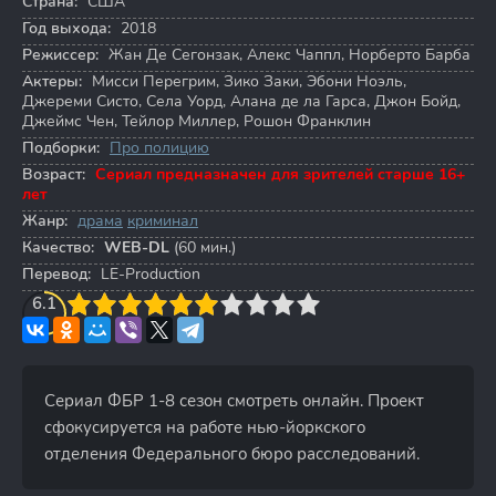
Страна:
США
Год выхода:
2018
Режиссер:
Жан Де Сегонзак
,
Алекс Чаппл
,
Норберто Барба
Актеры:
Мисси Перегрим
,
Зико Заки
,
Эбони Ноэль
,
Джереми Систо
,
Села Уорд
,
Алана де ла Гарса
,
Джон Бойд
,
Джеймс Чен
,
Тейлор Миллер
,
Рошон Франклин
Подборки:
Про полицию
Возраст:
Сериал предназначен для зрителей старше 16+
лет
Жанр:
драма
криминал
Качество:
WEB-DL
(60 мин.)
Перевод:
LE-Production
3
6.1
4
5
6
7
8
9
10
Сериал ФБР 1-8 сезон смотреть онлайн. Проект
сфокусируется на работе нью-йоркского
отделения Федерального бюро расследований.