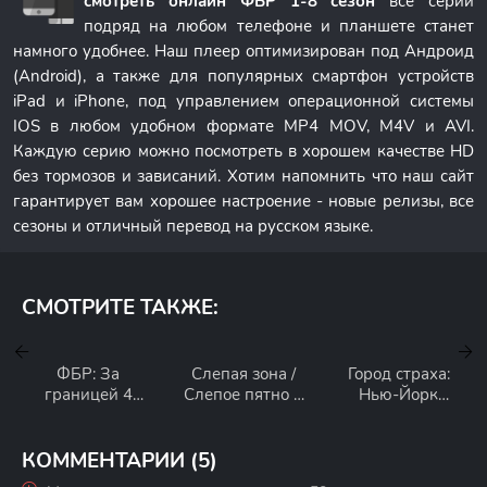
смотреть онлайн ФБР 1-8 сезон
все серии
подряд на любом телефоне и планшете станет
намного удобнее. Наш плеер оптимизирован под Андроид
(Android), а также для популярных смартфон устройств
iPad и iPhone, под управлением операционной системы
IOS в любом удобном формате MP4 MOV, M4V и AVI.
Каждую серию можно посмотреть в хорошем качестве HD
без тормозов и зависаний. Хотим напомнить что наш сайт
гарантирует вам хорошее настроение - новые релизы, все
сезоны и отличный перевод на русском языке.
СМОТРИТЕ ТАКЖЕ:
ФБР: За
Слепая зона /
Город страха:
границей 4
Слепое пятно 5
Нью-Йорк
сезон
сезон
против мафии 1
сезон
КОММЕНТАРИИ (5)