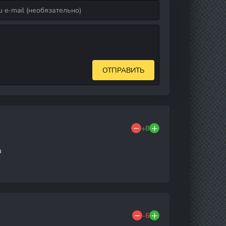
ОТПРАВИТЬ
+8
а
-6