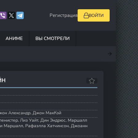
Регистрация
ВОЙТИ
АНИМЕ
ВЫ СМОТРЕЛИ
.5
7
10
6.9
ЙН
жон Александр
,
Джон МакКэй
ленистер
,
Лиз Уайт
,
Дин Эндрюс
,
Маршалл
ни Маршалл
,
Рафаэлла Хатчинсон
,
Джоанн