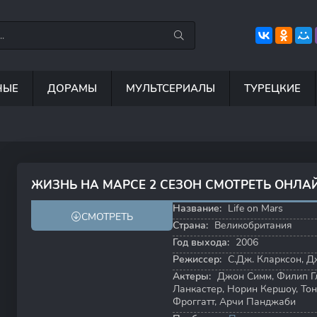
НЫЕ
ДОРАМЫ
МУЛЬТСЕРИАЛЫ
ТУРЕЦКИЕ
7.5
8.8
6.7
8
ЖИЗНЬ НА МАРСЕ 2 СЕЗОН СМОТРЕТЬ ОНЛА
7.8
8.3
Название:
Life on Mars
СМОТРЕТЬ
Страна:
Великобритания
Год выхода:
2006
Режиссер:
С.Дж. Кларксон
,
Д
Актеры:
Джон Симм
,
Филип Г
Ланкастер
,
Норин Кершоу
,
То
Фроггатт
,
Арчи Панджаби