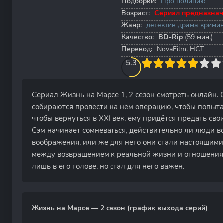
Подборки:
Про полицию
Возраст:
Сериал предназнач
Жанр:
детектив
драма
крими
Качество:
BD-Rip
(59 мин.)
Перевод:
NovaFilm, НСТ
50
1
2
3
5.3
4
5
6
7
8
9
10
Сериал Жизнь на Марсе 1, 2 сезон смотреть онлайн. С
собираются провести на нём операцию, чтобы попытат
чтобы вернуться в XXI век, ему придётся предать сво
Сэм начинает сомневаться, действительно ли люди в
воображения, или же для него они стали настоящими
между возвращением к реальной жизни и отношениями
лишь в его голове, но стал для него важен.
Жизнь на Марсе — 2 сезон (график выхода серий)