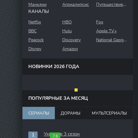
Маньяки
Апокалипсис
Путешествие во времени
КАНАЛЫ
Netflix
HBO
Fox
BBC
Hulu
Apple TV+
Peacock
Discovery
National Geographic
Disney
Amazon
НОВИНКИ 2026 ГОДА
ПОПУЛЯРНЫЕ ЗА МЕСЯЦ
СЕРИАЛЫ
ДОРАМЫ
МУЛЬТСЕРИАЛЫ
Укрытие 3 сезон
7.6