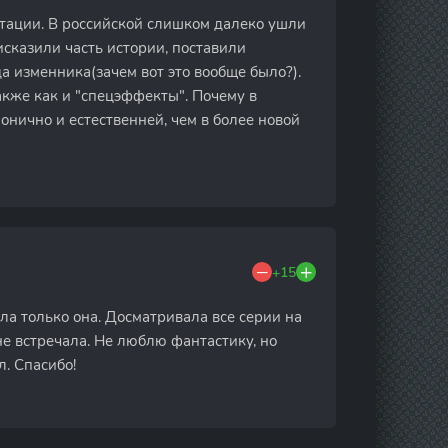
птации. В российской слишком далеко ушли
 исказили часть истории, поставили
ца изменника(зачем вот это вообще было?).
акже как и "спецэффекты". Почему в
онично и естественней, чем в более новой
+15
ла только она. Досматривала все серии на
е встречала. Не люблю фантастику, но
. Спасибо!